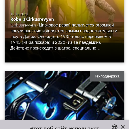
10.12.2021
Robe и Cirkusrevyen
Cirkusrevyen (Цирковое ревю) пользуется огромной
популярностью и является самым продолжительным
шоу в Дании. Оно идет с 1935 года с перерывом в
1945 (из-за пожара) и 2020 (из-за пандемии).
Действие происходит в шатре, специально
построенном на севере Копенгагена, и знаменито
своим острым и веселым стилем политической
сатиры. В этом сезоне шоу впервые было освещено с
помощью Robe ESPRITE.
Техподдержка
×
Этот веб-сайт использует