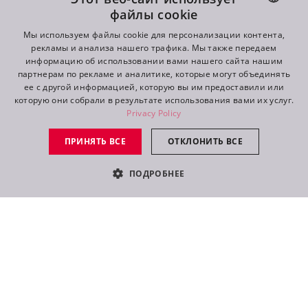
файлы cookie
ENGLISH
Мы используем файлы cookie для персонализации контента,
рекламы и анализа нашего трафика. Мы также передаем
DE
информацию об использовании вами нашего сайта нашим
партнерам по рекламе и аналитике, которые могут объединять
FR
ее с другой информацией, которую вы им предоставили или
22.10.2021
которую они собрали в результате использования вами их услуг.
RU
Программные улучшения тихого режима, трекинга
Privacy Policy
PosiStageNet, модулей HCF TE и пр.
В программное обеспечение приборов Robe было
ПРИНЯТЬ ВСЕ
ОТКЛОНИТЬ ВСЕ
внесено множество обновлений и добавлены новые
функции. Мы опубликовали новую и обновили уже
ПОДРОБНЕЕ
имеющуюся документацию, включая руководства
пользователя, технические бюллетени и
сертификационные документы.
Круизные лайнеры