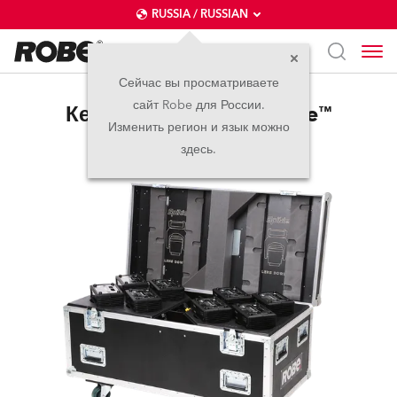
RUSSIA / RUSSIAN
Сейчас вы просматриваете
сайт Robe для России.
Кейс Для Восьми Spikie™
Изменить регион и язык можно
здесь.