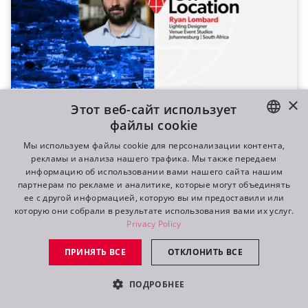
×
Этот веб-сайт использует
На площадке 69 — Райан Ломбард в
Йоханнесбурге
файлы cookie
ENGLISH
Южноафриканский художник по свету Райан
Мы используем файлы cookie для персонализации контента,
рекламы и анализа нашего трафика. Мы также передаем
Ломбард нашел в плотном графике время, чтобы
DE
информацию об использовании вами нашего сайта нашим
дать интервью. Мы пообщались о его любви к
партнерам по рекламе и аналитике, которые могут объединять
FR
музыке и начале карьеры в звуке. Райан много лет
ее с другой информацией, которую вы им предоставили или
которую они собрали в результате использования вами их услуг.
работает с прокатчиками светового и визуального
RU
Privacy Policy
оборудования Blond Productions и
специализируется на серьезных телевизионных
ПРИНЯТЬ ВСЕ
ОТКЛОНИТЬ ВСЕ
проектах, в частности музыкальных и игровых
шоу. Досмотрите до конца, вас ждет невероятный
ПОДРОБНЕЕ
запоминающийся момент!