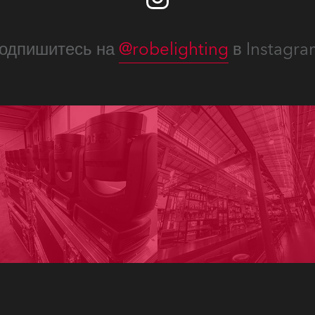
одпишитесь на
@robelighting
в Instagra