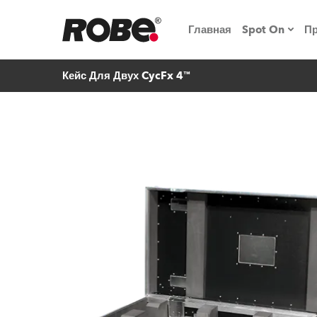
Главная
Spot On
П
Кейс Для Двух CycFx 4™
Мероприят
iSeries
Обучающие
RoboSpot
Robe On T
Robe на п
«Кладовая
lighting