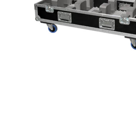
ProMotion L
Robe Marit