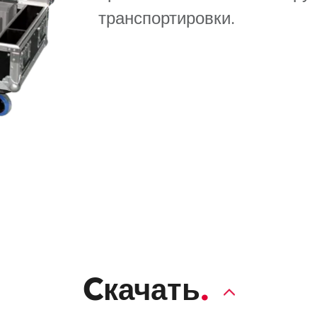
ighting
транспортировки.
ime
Cкачать