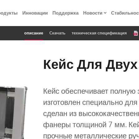
родукты
Инновации
Поддержка
Новости
Стабильнос
описание
Cкачать
техническая спецификация
ия
Пресс-релизы
Реализованные про
Кейс Для Двух
 материалы по
he Road
Кейс обеспечивает полную 
изготовлен специально для 
лощадке
сделан из высококачестве
 технологий» Robe
фанеры толщиной 7 мм. Ке
прочные металлические руч