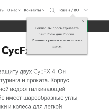
ть
О нас
Контакты
Russia
/
RU
запрос
о компании
Головной офис
Сейчас вы просматриваете
сайт Robe для России.
екты
Сделано в Европе
Головной офис
Изменить регион и язык можно
 CycFx 4™
здесь.
директорат
Представительства
история
North America and Caribbean
защиту двух CycFX 4. Он
вакансии
Middle East
туринга и проката. Корпус
нной водоотталкивающей
юридическая информация
Asia and Pacific
йс имеет шарообразные углы,
UK and Ireland
ки и колеса для легкой