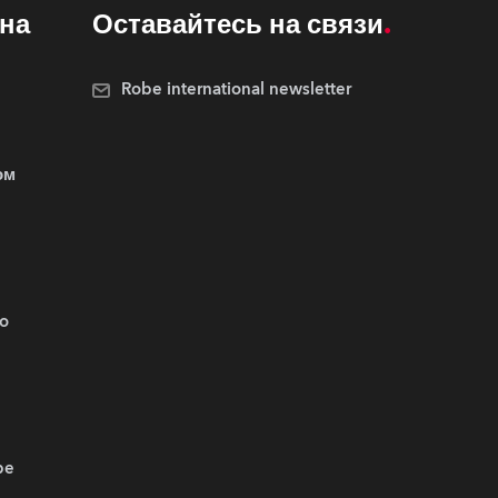
на
Оставайтесь на связи
Robe international newsletter
ом
.o
be