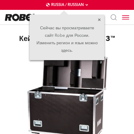
RUSSIA / RUSSIAN
Сейчас вы просматриваете
сайт Robe для России.
Кейс Для Двух PATT 2013™
Изменить регион и язык можно
здесь.