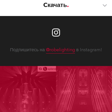
Cкачать
Подпишитесь на
@robelighting
в Instagram!