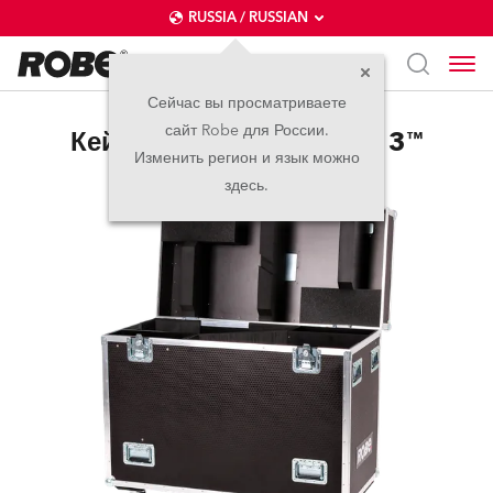
RUSSIA / RUSSIAN
Сейчас вы просматриваете
сайт Robe для России.
Кейс Для Двух PATT 2013™
Изменить регион и язык можно
здесь.