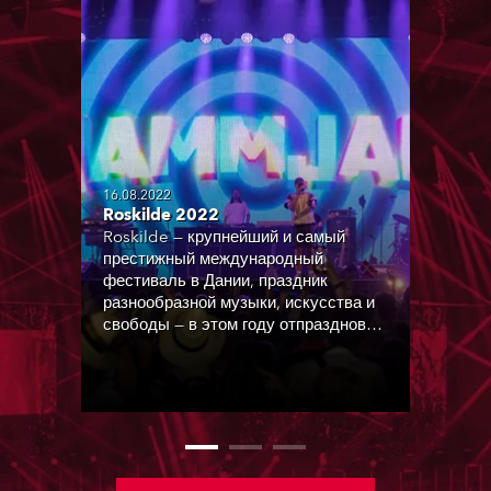
16.08.2022
Roskilde 2022
Roskilde — крупнейший и самый
престижный международный
фестиваль в Дании, праздник
разнообразной музыки, искусства и
свободы — в этом году отпраздновал
пятидесятилетие с прекрасными
артистами, выступившими на
нескольких сценах, а приборы Robe
сыграли главную роль на знаменитой
Orange Stage и большой Arena
Stage.