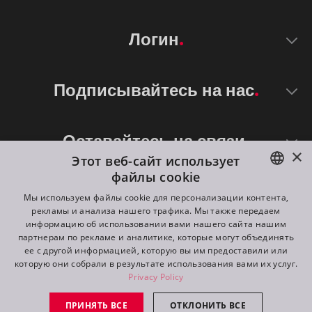
Логин
Подписывайтесь на нас
Оставайтесь на связи
×
Этот веб-сайт использует
файлы cookie
ENGLISH
Мы используем файлы cookie для персонализации контента,
рекламы и анализа нашего трафика. Мы также передаем
DE
информацию об использовании вами нашего сайта нашим
партнерам по рекламе и аналитике, которые могут объединять
FR
ее с другой информацией, которую вы им предоставили или
©
2026
ROBE lighting s.r.o.
которую они собрали в результате использования вами их услуг.
RU
Privacy Policy
All rights reserved. Created by
Appio
ПРИНЯТЬ ВСЕ
ОТКЛОНИТЬ ВСЕ
Switch to desktop mode