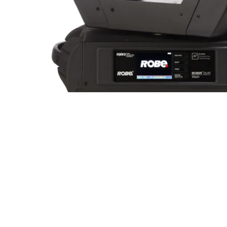
ProMotion L
Robe Marit