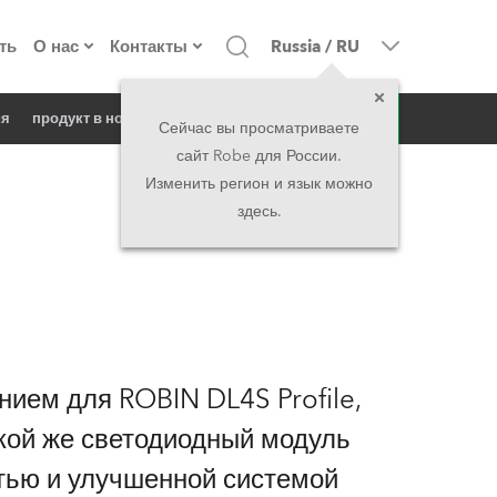
ть
О нас
Контакты
Russia
/
RU
запрос
ия
продукт в новостях
о компании
Головной офис
Сейчас вы просматриваете
сайт Robe для России.
екты
Сделано в Европе
Головной офис
Изменить регион и язык можно
здесь.
директорат
Представительства
история
North America and Caribbean
вакансии
Middle East
ием для ROBIN DL4S Profile,
юридическая информация
Asia and Pacific
кой же светодиодный модуль
UK and Ireland
ью и улучшенной системой