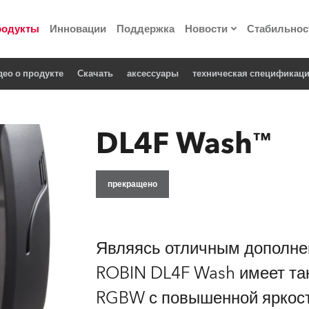
родукты
Инновации
Поддержка
Новости
Стабильнос
део о продукте
Cкачать
аксессуары
техническая спецификац
ия
Пресс-релизы
Реализованные про
DL4F Wash™
 материалы по
прекращено
he Road
лощадке
Являясь отличным дополнен
 технологий» Robe
ROBIN DL4F Wash имеет та
RGBW с повышенной яркост