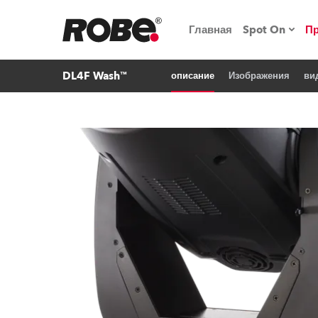
Главная
Spot On
П
DL4F Wash™
описание
Изображения
ви
Мероприят
iSeries
Обучающие
RoboSpot
Robe On T
Robe на п
«Кладовая
lighting