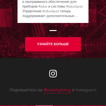
и программного обеспечения для
приборов Robe и системы RoboSpot.
Управление RoboSpot теперь
поддерживает дополнительные
модели приборов и виртуальные
каналы цвета; содержит
исправления, повышающие
надежность и удобство работы.
Доступны новые сервисные
руководства, технические
УЗНАЙТЕ БОЛЬШЕ
бюллетени, прайс-листы на
запасные части, прошивки приборов
с новыми функциями, улучшения
производительности и устранение
ошибок.
Подпишитесь на
@robelighting
в Instagram!