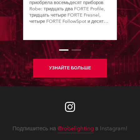
приобрела восемьдесят приборов
Robe: тридцать два FORTE Profile,
тридцать четыре FORTE Fresnel,
четыре FORTE FollowSpot и десять
iFORTE.
УЗНАЙТЕ БОЛЬШЕ
Подпишитесь на
@robelighting
в Instagram!