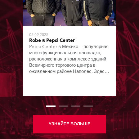
05.09.2025
Robe в Pepsi Center
Pepsi Center в Мехико — популярная
многофункциональная площадка,
расположенная в комплексе зданий
Всемирного торгового центра в
оживленном районе Наполес. Здесь,
в зале вместимостью 8 000 человек,
почти каждые выходные проходят
концерты.
УЗНАЙТЕ БОЛЬШЕ