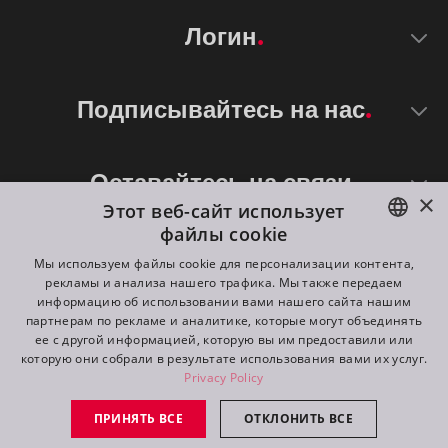
Логин
Подписывайтесь на нас
Оставайтесь на связи
×
Этот веб-сайт использует
файлы cookie
ENGLISH
Мы используем файлы cookie для персонализации контента,
рекламы и анализа нашего трафика. Мы также передаем
DE
информацию об использовании вами нашего сайта нашим
партнерам по рекламе и аналитике, которые могут объединять
FR
ее с другой информацией, которую вы им предоставили или
©
2026
ROBE lighting s.r.o.
которую они собрали в результате использования вами их услуг.
RU
Privacy Policy
All rights reserved. Created by
Appio
ПРИНЯТЬ ВСЕ
ОТКЛОНИТЬ ВСЕ
Switch to desktop mode