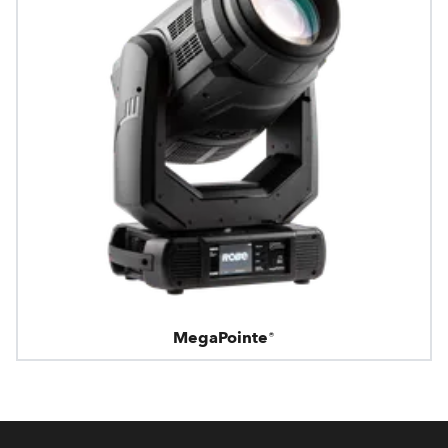
MegaPointe®