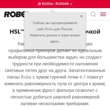
RUSSIA / RUSSIAN
Сейчас вы просматриваете
сайт Robe для России.
HSL™ – Линзы с горячей точкой
Изменить регион и язык можно
здесь.
Равномерное световое пятно наших
профильных приборов делает их идеальным
выбором для большинства задач, но создаст
трудности при необходимости наложения
световых пятен друг на друга. Запатентованные
линзы Robe с зумом горячей точки 6:1 помогут
изменить равномерность луча от центра к краям,
а применение фрост-фильтра позволит с
легкостью добиться широкой равномерной
заливки несколькими приборами.