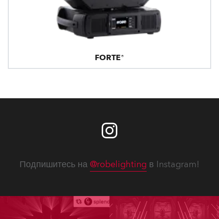
FORTE®
Подпишитесь на
@robelighting
в Instagram!