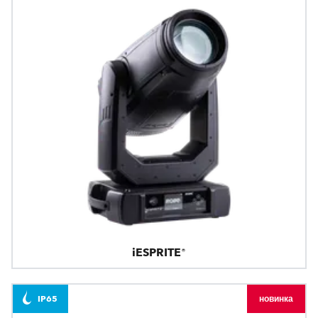
iESPRITE®
IP65
новинка