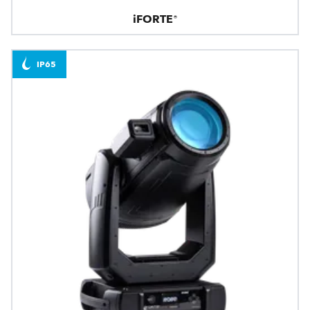
iFORTE®
IP65