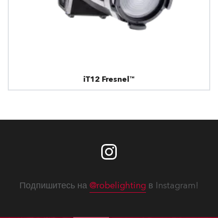
iT12 Fresnel™
Подпишитесь на
@robelighting
в Instagram!