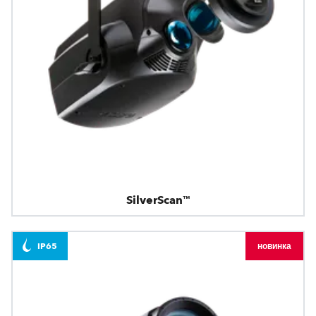
SilverScan™
IP65
новинка