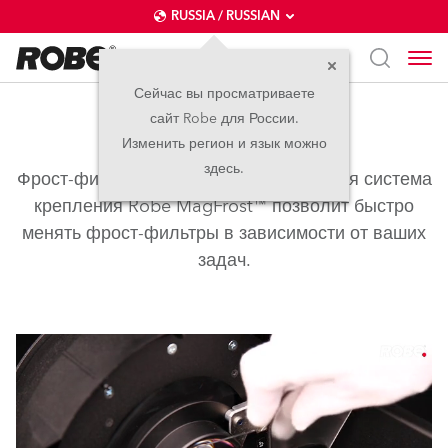
RUSSIA / RUSSIAN
Сейчас вы просматриваете
сайт Robe для России.
MagFrost™
Изменить регион и язык можно
здесь.
Фрост-фильтры – это быстро! Магнитная система
крепления Robe MagFrost™ позволит быстро
менять фрост-фильтры в зависимости от ваших
задач.