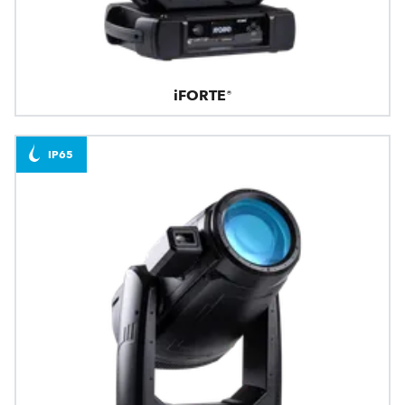
iFORTE®
IP65