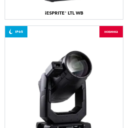
iESPRITE® LTL WB
IP65
новинка