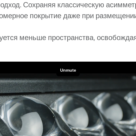
ighting
подход. Сохраняя классическую асимме
омерное покрытие даже при размещени
ime
буется меньше пространства, освобождая