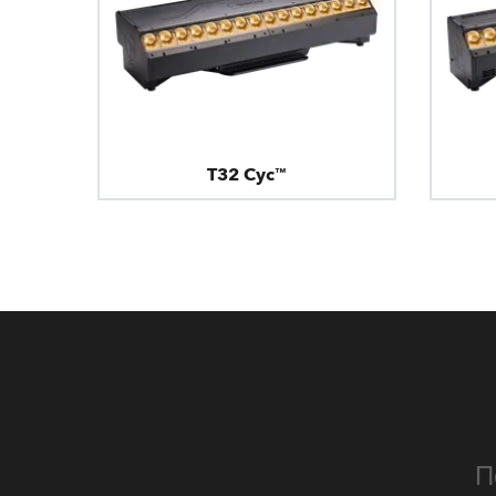
T32 Cyc™
П