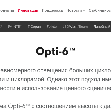
родукты
Инновации
Поддержка
Новости
Стабильнос
E®
PAINTE®
T-Серия
Pointe
LEDWash/Beam
Линейный
ия
Пресс-релизы
Реализованные про
Opti-6™
 материалы по
 равномерного освещения больших цикло
he Road
и и циклорамой. Однако этот подход име
лощадке
ности и использование ценного сценичес
 технологий» Robe
ма Opti-6™ с соотношением высоты к дал