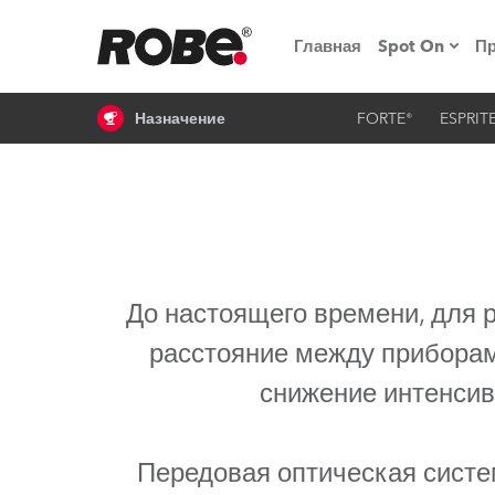
Главная
Spot On
П
Назначение
FORTE®
ESPRIT
Мероприят
iSeries
Обучающие
RoboSpot
До настоящего времени, для
Robe On T
расстояние между приборам
Robe на п
снижение интенсив
«Кладовая
lighting
Передовая оптическая систе