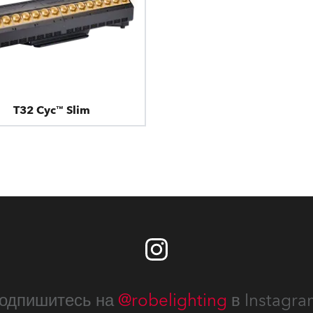
T32 Cyc™ Slim
одпишитесь на
@robelighting
в Instagra