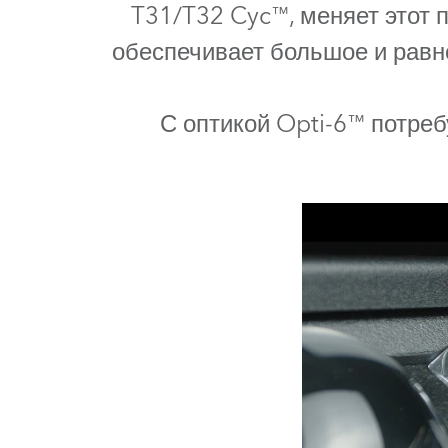
ProMotion L
T31/T32 Cyc™, меняет этот 
обеспечивает большое и равн
Robe Marit
С оптикой Opti-6™ потре