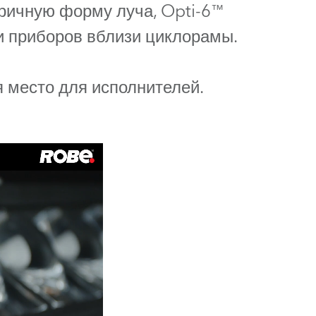
тричную форму луча, Opti-6™
Germany
и приборов вблизи циклорамы.
France
Czech and Slovak Republic
 место для исполнителей.
Торговые представители
Global
Европа
Русскоязычные территории
Латинская Америка
Развитие бизнеса