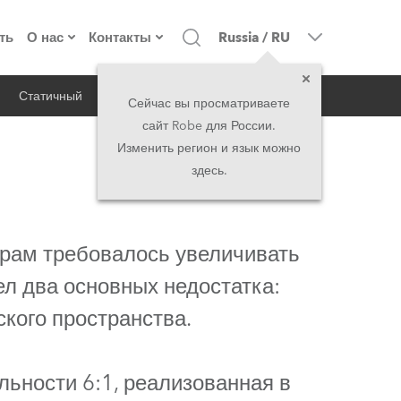
ть
О нас
Контакты
Russia
/
RU
Статичный
iSeries
Архитектурный
о компании
Головной офис
Сейчас вы просматриваете
сайт Robe для России.
екты
Сделано в Европе
Головной офис
Изменить регион и язык можно
здесь.
директорат
Представительства
история
North America and Caribbean
рам требовалось увеличивать
вакансии
Middle East
л два основных недостатка:
кого пространства.
юридическая информация
Asia and Pacific
UK and Ireland
ьности 6:1, реализованная в