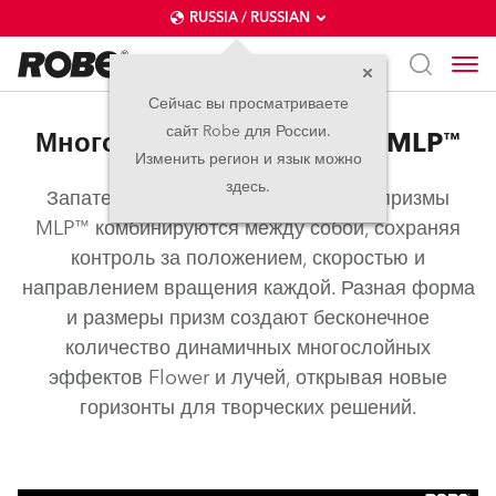
RUSSIA / RUSSIAN
Сейчас вы просматриваете
сайт Robe для России.
Многоуровневые призмы MLP™
Изменить регион и язык можно
здесь.
Запатентованные многоуровневые призмы
MLP™ комбинируются между собой, сохраняя
контроль за положением, скоростью и
направлением вращения каждой. Разная форма
и размеры призм создают бесконечное
количество динамичных многослойных
эффектов Flower и лучей, открывая новые
горизонты для творческих решений.