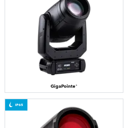
GigaPointe®
IP65