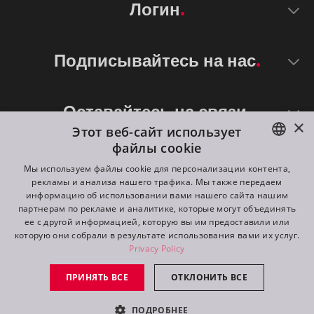
Логин
Подписывайтесь на нас
Оставайтесь на связи
×
Этот веб-сайт использует
файлы cookie
ENGLISH
Мы используем файлы cookie для персонализации контента,
рекламы и анализа нашего трафика. Мы также передаем
DE
информацию об использовании вами нашего сайта нашим
партнерам по рекламе и аналитике, которые могут объединять
FR
ее с другой информацией, которую вы им предоставили или
©
2026
ROBE lighting s.r.o.
которую они собрали в результате использования вами их услуг.
RU
Privacy Policy
All rights reserved. Created by
Appio
ПРИНЯТЬ ВСЕ
ОТКЛОНИТЬ ВСЕ
Switch to desktop mode
ПОДРОБНЕЕ