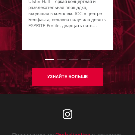
Ulster Hall — яркая концертная и
развлекательная площадка,
входящая в комплекс ICC в центре
Белфаста, недавно получила девять
ESPRITE Profile, двадцать пять
PAINTE Profile и столько же
LEDBeam 350.
УЗНАЙТЕ БОЛЬШЕ