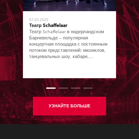
07.03.2025
Театр Schaffelaar
Театр Schaffelaar в нидерландском
Барневельде — популярная
концертная площадка с постоянным
потоком представлений: мюзиклов,
танцевальных шоу, кабаре,
комедийных выступлений и
концертов всех жанров,
предлагающая местному
сообществу насыщенную
культурную программу. Здесь
базируется городской
симфонический оркестр и проходят
деловые мероприятия.
УЗНАЙТЕ БОЛЬШЕ