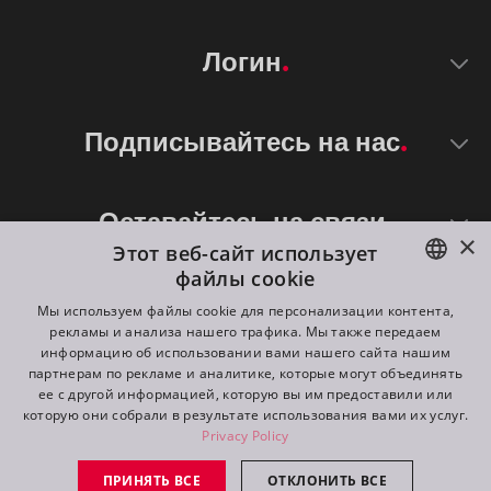
Логин
Подписывайтесь на нас
Оставайтесь на связи
×
Этот веб-сайт использует
файлы cookie
ENGLISH
Мы используем файлы cookie для персонализации контента,
рекламы и анализа нашего трафика. Мы также передаем
DE
информацию об использовании вами нашего сайта нашим
партнерам по рекламе и аналитике, которые могут объединять
FR
ее с другой информацией, которую вы им предоставили или
©
2026
ROBE lighting s.r.o.
которую они собрали в результате использования вами их услуг.
RU
Privacy Policy
All rights reserved. Created by
Appio
ПРИНЯТЬ ВСЕ
ОТКЛОНИТЬ ВСЕ
Switch to desktop mode