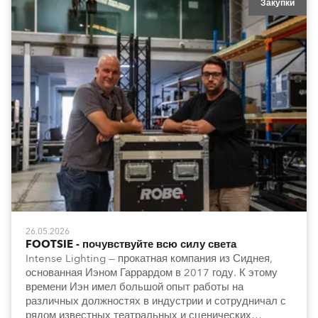
Закупки
26.05.2026
FOOTSIE - почувствуйте всю силу света
Intense Lighting — прокатная компания из Сиднея,
основанная Иэном Гаррардом в 2017 году. К этому
времени Иэн имел большой опыт работы на
различных должностях в индустрии и сотрудничал с
рядом известных театральных и сценических