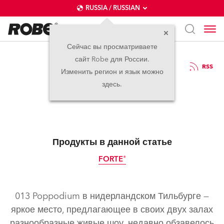
RUSSIA / RUSSIAN
Сейчас вы просматриваете
сайт Robe для России.
19.06.2023
RSS
Изменить регион и язык можно
013 Poppodium
здесь.
Продукты в данной статье
FORTE®
013 Poppodium в нидерландском Тильбурге —
яркое место, предлагающее в своих двух залах
разнообразные живые шоу, недавно обзавелось