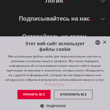
Логин
Подписывайтесь на нас
Оставайтесь на связи
×
Этот веб-сайт использует
файлы cookie
ENGLISH
Мы используем файлы cookie для персонализации контента,
рекламы и анализа нашего трафика. Мы также передаем
DE
информацию об использовании вами нашего сайта нашим
партнерам по рекламе и аналитике, которые могут объединять
FR
ее с другой информацией, которую вы им предоставили или
©
2026
ROBE lighting s.r.o.
которую они собрали в результате использования вами их услуг.
RU
Privacy Policy
All rights reserved. Created by
Appio
ПРИНЯТЬ ВСЕ
ОТКЛОНИТЬ ВСЕ
Switch to desktop mode
ПОДРОБНЕЕ