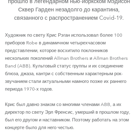
прошло в легендарном нью-йоркском Мэдисон
Сквер Гарден незадолго до карантина,
связанного с распространением Covid-19.
Художник по свету Крис Рэган использовал более 100
приборов Robe в динамичном четырехчасовом
представлении, которое восхитило поклонников
нескольких поколений Allman Brothers и Allman Brothers
Band (ABB). Культовый статус группы и их соединение
блюза, джаза, кантри с собственным характерным рок-
MegaPointe®
BMFL™ Spot
pixelPATT™
Spiider®
звучанием стали актуальными намного позже их раннего
периода 1970-х годов.
Крис был давно знаком со многими членами ABB, а их
директор по свету Эрл Френсис, умерший в прошлом году,
был его другом и наставником. Поэтому работать на этом
концерте было для него честью.