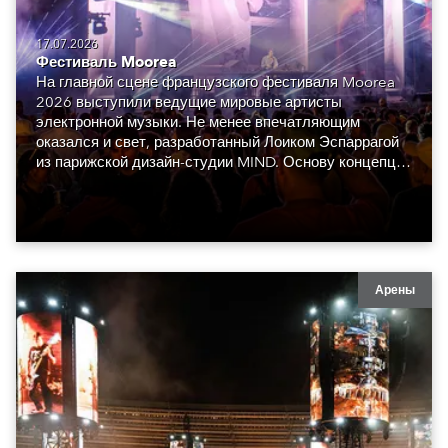
17.07.2026
Фестиваль Moorea
На главной сцене французского фестиваля Moorea
2026 выступили ведущие мировые артисты
электронной музыки. Не менее впечатляющим
оказался и свет, разработанный Лоиком Эспаррагой
из парижской дизайн-студии MIND. Основу концепции
составили сорок восемь Robe GigaPointe.
Арены