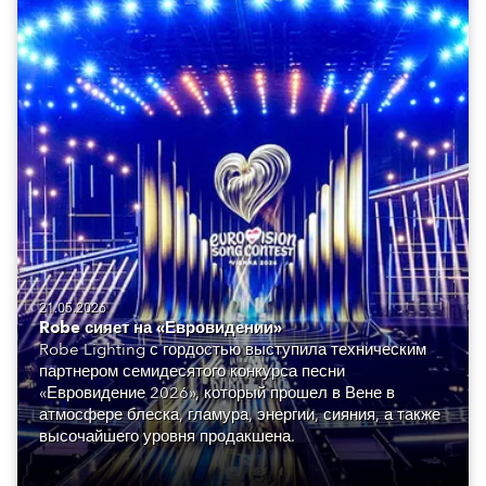
21.05.2026
Robe сияет на «Евровидении»
Robe Lighting с гордостью выступила техническим
партнером семидесятого конкурса песни
«Евровидение 2026», который прошел в Вене в
атмосфере блеска, гламура, энергии, сияния, а также
высочайшего уровня продакшена.