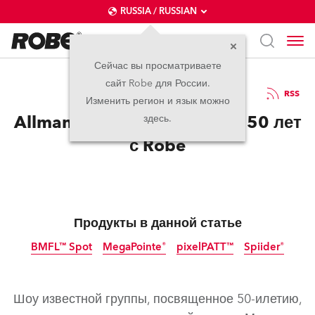
RUSSIA / RUSSIAN
Сейчас вы просматриваете
сайт Robe для России.
28.04.2020
RSS
Изменить регион и язык можно
Allman Brothers празднуют 50 лет
здесь.
с Robe
Продукты в данной статье
BMFL™ Spot
MegaPointe®
pixelPATT™
Spiider®
прекращено
прекращено
Шоу известной группы, посвященное 50-илетию,
LED