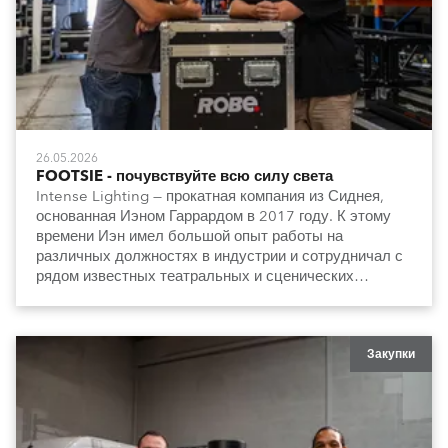
26.05.2026
FOOTSIE - почувствуйте всю силу света
Intense Lighting — прокатная компания из Сиднея,
основанная Иэном Гаррардом в 2017 году. К этому
времени Иэн имел большой опыт работы на
различных должностях в индустрии и сотрудничал с
рядом известных театральных и сценических
коллективов.
Закупки