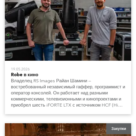
19.05.2026
Robe в кино
Владелец RS Images Райан Шамини —
востребованный независимый гаффер, программист и
оператор консолей. Он работает над разными
коммерческими, телевизионными и кинопроектами и
приобрел шесть iFORTE LTX с источником HCF (High
Colour Fidelity).
Закупки