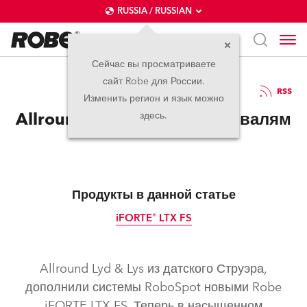
RUSSIA / RUSSIAN
Сейчас вы просматриваете
сайт Robe для России.
21.01.2025
RSS
Изменить регион и язык можно
Allround готовится к фестивалям
здесь.
Продукты в данной статье
iFORTE® LTX FS
IP65
Allround Lyd & Lys из датского Струэра,
дополнили системы RoboSpot новыми Robe
iFORTE LTX FS. Теперь в насыщенном