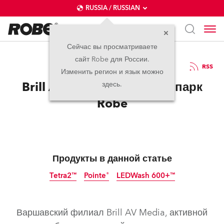
RUSSIA / RUSSIAN
Сейчас вы просматриваете
сайт Robe для России.
20.07.2022
RSS
Изменить регион и язык можно
Brill AV Media пополняет парк
здесь.
Robe
Продукты в данной статье
Tetra2™
Pointe®
LEDWash 600+™
прекращено
прекращено
Варшавский филиал Brill AV Media, активной