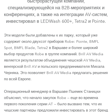
быстрорастущей компании,
специализирующейся на B2B-мероприятиях и
конференциях, а также на интеграции AV-систем,
инвестировал в LEDWash 600+, Tetra2 и Pointe.
Эти модели были добавлены к их парку, который уже
содержит около двухсот приборов Robe: Pointe, BMFL
Spot, BMFL Blade, Tetra2 в Варшаве и более широкий
выбор продуктов Robe в группе компаний. Brill AV Media
является результатом объединения чешской AV Media,
LEDWash 600+™
Tetra2™
Pointe®
венгерской Brill AV и польского предпринимателя Михала
Черняка. Это позволяет Brill AV Media предлагать решения
по всей Европе.
Операционный менеджер в Варшаве Пшемек Станицки
объяснил, что начало закупок Robe — еще во времена
первого поколения серии AT — было вызвано тем, что их
чешские партнеры предложили инвестировать в этот бренд