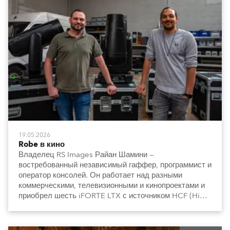
19.05.2026
Robe в кино
Владелец RS Images Райан Шамини —
востребованный независимый гаффер, программист и
оператор консолей. Он работает над разными
коммерческими, телевизионными и кинопроектами и
приобрел шесть iFORTE LTX с источником HCF (High
Colour Fidelity).