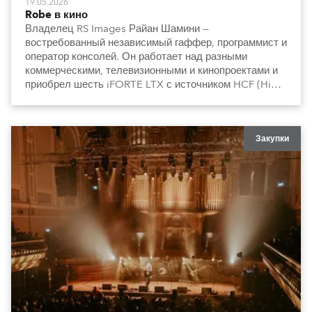
19.05.2026
Robe в кино
Владелец RS Images Райан Шамини —
востребованный независимый гаффер, программист и
оператор консолей. Он работает над разными
коммерческими, телевизионными и кинопроектами и
приобрел шесть iFORTE LTX с источником HCF (High
Colour Fidelity).
Закупки