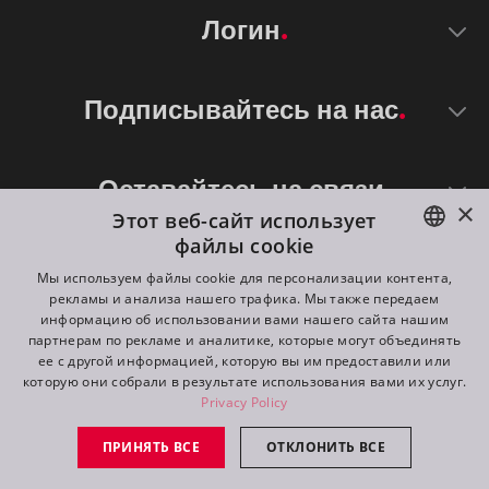
Логин
Подписывайтесь на нас
Оставайтесь на связи
×
Этот веб-сайт использует
файлы cookie
ENGLISH
Мы используем файлы cookie для персонализации контента,
рекламы и анализа нашего трафика. Мы также передаем
DE
информацию об использовании вами нашего сайта нашим
партнерам по рекламе и аналитике, которые могут объединять
FR
ее с другой информацией, которую вы им предоставили или
©
2026
ROBE lighting s.r.o.
которую они собрали в результате использования вами их услуг.
RU
Privacy Policy
All rights reserved. Created by
Appio
ПРИНЯТЬ ВСЕ
ОТКЛОНИТЬ ВСЕ
Switch to desktop mode