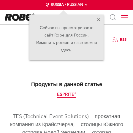
RUSSIA / RUSSIAN
Сейчас вы просматриваете
сайт Robe для России.
12.06.2024
RSS
Изменить регион и язык можно
ESPRITE для TES
здесь.
Продукты в данной статье
ESPRITE®
TES (Technical Event Solutions) — прокатная
компания из Крайстчерча, — столицы Южного
острова Новой Зеландии — которая