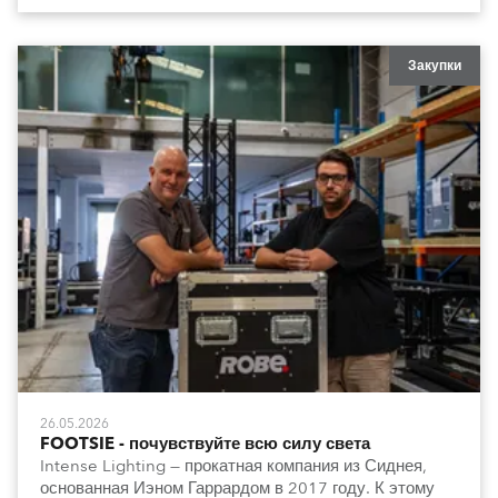
освещения, которая сдержанно и элегантно
подчеркивает архитектуру и особенности интерьера.
Закупки
26.05.2026
FOOTSIE - почувствуйте всю силу света
Intense Lighting — прокатная компания из Сиднея,
основанная Иэном Гаррардом в 2017 году. К этому