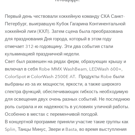
Первый день чествовали хоккейную команду СКА Санкт-
Петербург, выигравшую Кубок Гагарина Континентальной
хоккейной лиги (КХЛ). Затем сцена была преобразована
для празднования Дня города, который в этом году
отмечает 312-ю годовщину. Эти два события стали
кульминацией праздничной недели.
Свет был развешен на рядах ферм, образующих крышу и
MMX WashBeam™
LEDWash 600™
включал в себя Robe MMX WashBeam, LEDWash 600+,
ColorSpot и ColorWash 2500E AT. Продукты Robe были
выбраны из-за их мощности, яркости, а также широкого
спектра функций, обеспечивающих гибкость необходимую
для освещения двух очень разных событий. Не последнюю
роль сыграла и их надежность в условиях уличной работы.
Особенно в местах с переменчивой погодой.
В концертной программе приняли участие такие группы как
Splin, Танцы Минус, Звери и Basta, во время выступления