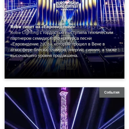
21.05.2026
Robe сияет на «Евровидении»
Robe Lighting с гордостью выступила техническим
партнером семидесятого конкурса песни
«Евровидение 2026», который прошел в Вене в
атмосфере блеска, гламура, энергии, сияния, а также
высочайшего уровня продакшена.
События