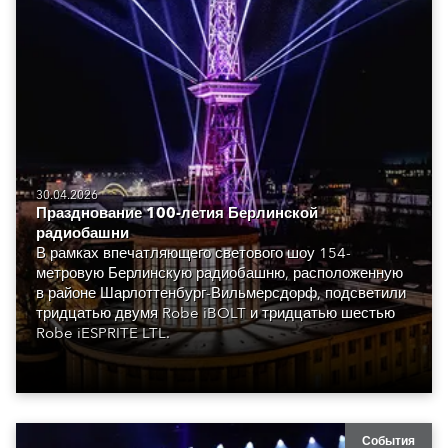
30.04.2026
Празднование 100-летия Берлинской
радиобашни
В рамках впечатляющего светового шоу 154-
метровую Берлинскую радиобашню, расположенную
в районе Шарлоттенбург-Вильмерсдорф, подсветили
тридцатью двумя Robe iBOLT и тридцатью шестью
Robe iESPRITE LTL.
События