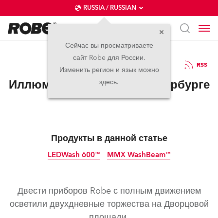
RUSSIA / RUSSIAN
Сейчас вы просматриваете
сайт Robe для России.
25.06.2015
RSS
Изменить регион и язык можно
Иллюминация в Санкт-Петербурге
здесь.
Продукты в данной статье
LEDWash 600™
MMX WashBeam™
прекращено
прекращено
Двести приборов Robe с полным движением
осветили двухдневные торжества на Дворцовой
площади.