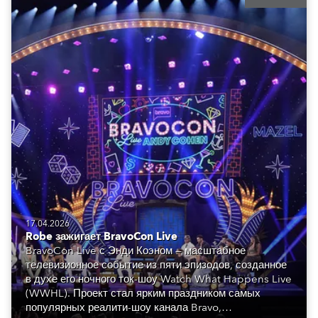
17.04.2026
Robe зажигает BravoCon Live
BravoCon Live с Энди Коэном — масштабное
телевизионное событие из пяти эпизодов, созданное
в духе его ночного ток-шоу Watch What Happens Live
(WWHL). Проект стал ярким праздником самых
популярных реалити-шоу канала Bravo,