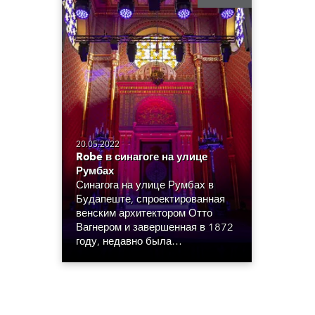
20.05.2022
Robe в синагоге на улице
Румбах
Синагога на улице Румбах в
Будапеште, спроектированная
венским архитектором Отто
Вагнером и завершенная в 1872
году, недавно была
восстановлена в своем
первоначальном изысканном и
великолепном мавританском
стиле. Она был вновь открыта
для публики после десятилетий