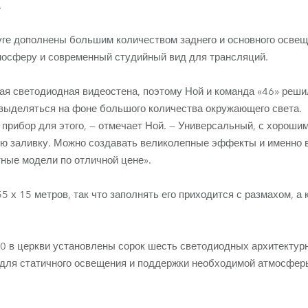
.
ге дополнены большим количеством заднего и основного освещ
осферу и современный студийный вид для трансляций.
ая светодиодная видеостена, поэтому Ной и команда «46» реш
 выделяться на фоне большого количества окружающего света.
рибор для этого, — отмечает Ной. — Универсальный, с хороши
ю заливку. Можно создавать великолепные эффекты и именно в
ные модели по отличной цене».
 х 15 метров, так что заполнять его приходится с размахом, а 
 в церкви установлены сорок шесть светодиодных архитектурн
 для статичного освещения и поддержки необходимой атмосфер