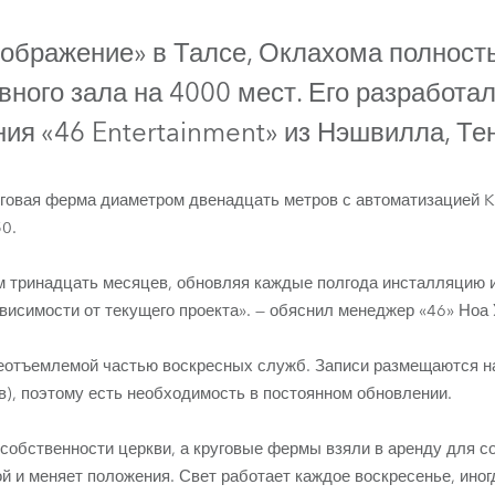
ighting
еображение» в Талсе, Оклахома полност
ime
ного зала на 4000 мест. Его разработа
ия «46 Entertainment» из Нэшвилла, Те
уговая ферма диаметром двенадцать метров с автоматизацией 
0.
 тринадцать месяцев, обновляя каждые полгода инсталляцию и
висимости от текущего проекта». — обяснил менеджер «46» Ноа
LEDBeam 350™
еотъемлемой частью воскресных служб. Записи размещаются на
), поэтому есть необходимость в постоянном обновлении.
обственности церкви, а круговые фермы взяли в аренду для со
й и меняет положения. Свет работает каждое воскресенье, иног