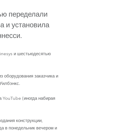
Germany
ью переделали
France
ла и установила
Czech and Slovak Republic
ннесси.
Торговые представители
Kinesys и шестьюдесятью
Global
з оборудования заказчика и
Европа
 Уилбэнкс.
Русскоязычные территории
 YouTube (иногда набирая
Латинская Америка
здания конструкции,
Развитие бизнеса
да в понедельник вечером и