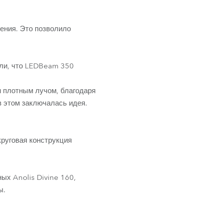
Развитие бизнеса
ения. Это позволило
или, что LEDBeam 350
м плотным лучом, благодаря
 этом заключалась идея.
круговая конструкция
ых Anolis Divine 160,
ы.