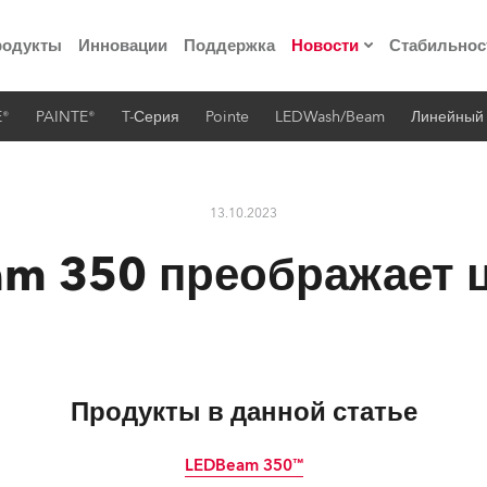
родукты
Инновации
Поддержка
Новости
Стабильнос
E®
PAINTE®
T-Серия
Pointe
LEDWash/Beam
Линейный
ия
Пресс-релизы
Реализованные про
13.10.2023
 материалы по
m 350 преображает 
he Road
лощадке
Продукты в данной статье
 технологий» Robe
LEDBeam 350™