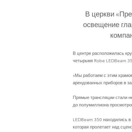
ProMotion L
В церкви «Пр
Robe Marit
освещение глав
компан
В центре расположилась кр
четырьмя Robe LEDBeam 35
«Мы работаем с этим храмом
арендованных приборов в за
Прямые трансляции стали н
до полумиллиона просмотров
LEDBeam 350 находились в с
которая пролетает над сцено