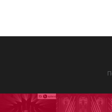
запустения, частичной
реконструкции в конце 1980-х -
начале 1990-х годов, на которую
не хватило средств и
завершения реконструкции во
время пандемии.
П