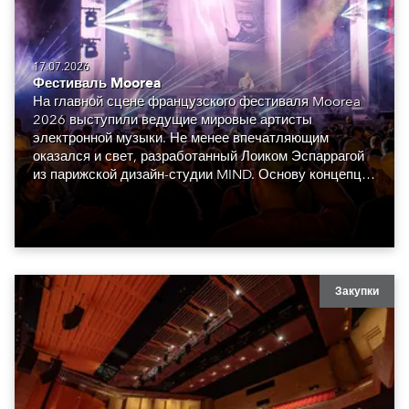
17.07.2026
Фестиваль Moorea
На главной сцене французского фестиваля Moorea
2026 выступили ведущие мировые артисты
электронной музыки. Не менее впечатляющим
оказался и свет, разработанный Лоиком Эспаррагой
из парижской дизайн-студии MIND. Основу концепции
составили сорок восемь Robe GigaPointe.
Закупки