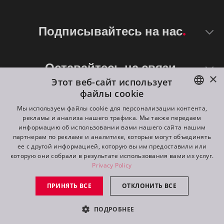
Подписывайтесь на нас
Оставайтесь на связи
×
Этот веб-сайт использует
файлы cookie
ENGLISH
Мы используем файлы cookie для персонализации контента,
рекламы и анализа нашего трафика. Мы также передаем
DE
информацию об использовании вами нашего сайта нашим
партнерам по рекламе и аналитике, которые могут объединять
FR
ее с другой информацией, которую вы им предоставили или
©
2026
ROBE lighting s.r.o.
которую они собрали в результате использования вами их услуг.
RU
Privacy Policy
All rights reserved. Created by
Appio
ПРИНЯТЬ ВСЕ
ОТКЛОНИТЬ ВСЕ
Switch to desktop mode
ПОДРОБНЕЕ