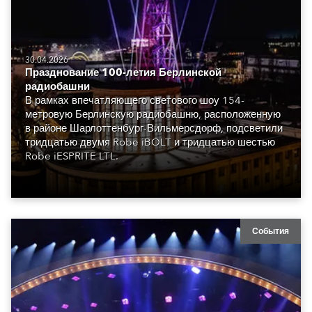
30.04.2026
Празднование 100-летия Берлинской
радиобашни
В рамках впечатляющего светового шоу 154-
метровую Берлинскую радиобашню, расположенную
в районе Шарлоттенбург-Вильмерсдорф, подсветили
тридцатью двумя Robe iBOLT и тридцатью шестью
Robe iESPRITE LTL.
События