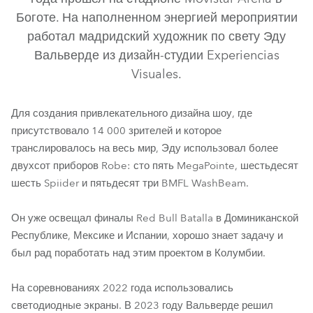
Боготе. На наполненном энергией мероприятии
работал мадридский художник по свету Эду
Вальверде из дизайн-студии Experiencias
Visuales.
Для создания привлекательного дизайна шоу, где
присутствовало 14 000 зрителей и которое
транслировалось на весь мир, Эду использовал более
BMFL™ WashBeam
MegaPointe®
Spiider®
двухсот приборов Robe: сто пять MegaPointe, шестьдесят
шесть Spiider и пятьдесят три BMFL WashBeam.
Он уже освещал финалы Red Bull Batalla в Доминиканской
Республике, Мексике и Испании, хорошо знает задачу и
был рад поработать над этим проектом в Колумбии.
На соревнованиях 2022 года использовались
светодиодные экраны. В 2023 году Вальверде решил