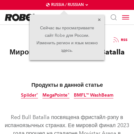
RUSSIA / RUSSIAN
Сейчас вы просматриваете
сайт Robe для России.
29.02.2024
RSS
Изменить регион и язык можно
Мировой финал Red Bull Batalla
здесь.
Продукты в данной статье
Spiider®
MegaPointe®
BMFL™ WashBeam
прекращено
Red Bull Batalla посвящена фристайл-рэпу в
испаноязычных странах. Ее мировой финал 2023
года прошел на стадионе Movistar Arena в