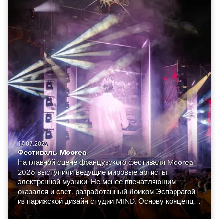
17.07.2026
Фестиваль Moorea
На главной сцене французского фестиваля Moorea
2026 выступили ведущие мировые артисты
электронной музыки. Не менее впечатляющим
оказался и свет, разработанный Лоиком Эспаррагой
из парижской дизайн-студии MIND. Основу концепции
составили сорок восемь Robe GigaPointe.