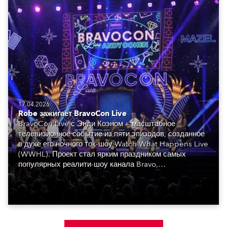
17.04.2026
Robe зажигает BravoCon Live
BravoCon Live с Энди Коэном — масштабное
телевизионное событие из пяти эпизодов, созданное
в духе его ночного ток-шоу Watch What Happens Live
(WWHL). Проект стал ярким праздником самых
популярных реалити-шоу канала Bravo,
объединившим знаменитостей, которые формируют
уникальную атмосферу.