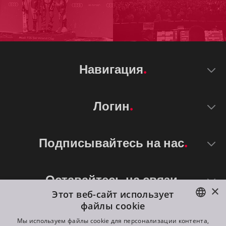
Навигация
Логин
Подписывайтесь на нас
Оставайтесь на связи
×
Этот веб-сайт использует
файлы cookie
ENGLISH
Мы используем файлы cookie для персонализации контента,