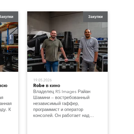
Закупки
Закупки
19.05.2026
 всю
Robe в кино
Владелец RS Images Райан
ая
Шамини — востребованный
ванная
независимый гаффер,
ду. К
программист и оператор
консолей. Он работает над
разными коммерческими,
телевизионными и
кинопроектами и приобрел