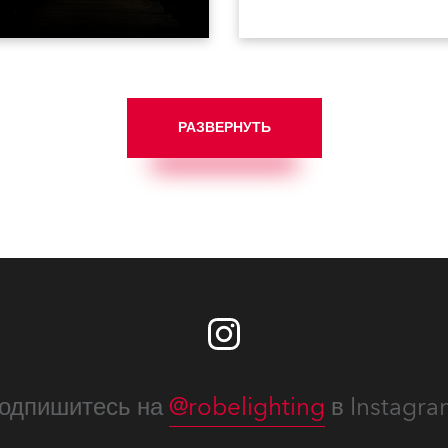
ему миру.
рядом известных театраль
сценических коллективов.
РАЗВЕРНУТЬ
одпишитесь на
@robelighting
в Instagra