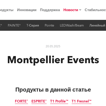
родукты
Инновации
Поддержка
Новости
Стабильнос
E®
PAINTE®
T-Серия
Pointe
LEDWash/Beam
Линейный
ия
Пресс-релизы
Реализованные про
20.05.2025
 материалы по
Montpellier Events
he Road
лощадке
Продукты в данной статье
 технологий» Robe
FORTE®
ESPRITE®
T1 Profile™
T1 Fresnel™