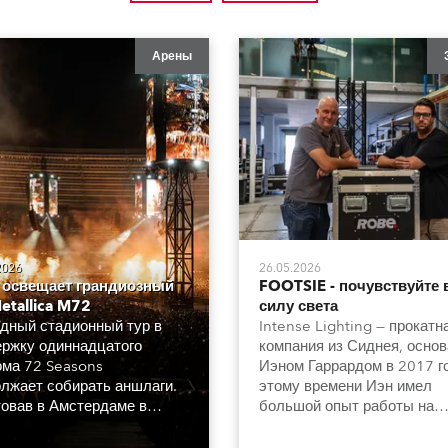
Арены
2026
26.05.2026
 освещает грандиозный
FOOTSIE - почувствуйте
etallica M72
силу света
дный стадионный тур в
Intense Lighting — прокатн
ржку одиннадцатого
компания из Сиднея, осно
ма 72 Seasons
Иэном Гаррардом в 2017 го
лжает собирать аншлаги.
этому времени Иэн имел
овав в Амстердаме в
большой опыт работы на
е 2023 года, он по сей
различных должностях в
радует поклонников группы
индустрии и сотрудничал с