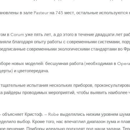
ановлены в зале Pasteur на 745 мест, остальные используются 
ом в Corum уже пять лет, а до этого в течение двадцати лет р
 наняли благодаря опыту работы с современными системами, пор
предписанные современными экологическими стандартами во Фр
ыборе новых моделей: бесшумная работа (необходимая в Opera B
церты) и цветопередача.
 тщательные испытания нескольких приборов, проконсультиров
ла райдеры проводимых мероприятий, чтобы выявить наиболее 
 — объясняет Кристоф. — Robe выделялись низким уровнем шум
ределило выбор. Кроме того, нас впечатлил диапазон зума и пла
ое решение. Приборы идеально подходят под наши задачи. Тепе