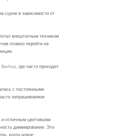
Развитие бизнеса
на сцене в зависимости от
аботал внештатным техником
учив плавно перейти на
анции.
erlioz, где часто проходят
алась с постоянными
часто запрашиваемое
а и отличным цветовыми
вность диммирования. Это
рь, когда новое