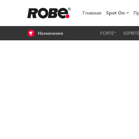
Главная
Spot On
П
Назначение
FORTE®
ESPRIT
Мероприят
iSeries
Обучающие
RoboSpot
Robe On T
Robe на п
«Кладовая
lighting