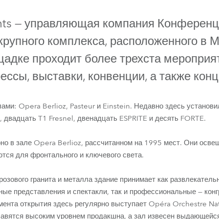
ighting
ents — управляющая компания Конференц
ime
 крупного комплекса, расположенного в 
адке проходит более трехста мероприят
ессы, выставки, конвенции, а также кон
ми: Opera Berlioz, Pasteur и Einstein. Недавно здесь установ
e, двадцать T1 Fresnel, двенадцать ESPRITE и десять FORTE.
но в зале Opera Berlioz, рассчитанном на 1995 мест. Они осве
FORTE®
ESPRITE®
T1 Profile™
T1 Fresnel™
ются для фронтального и ключевого света.
 розового гранита и металла здание принимает как развлекател
ные представления и спектакли, так и профессиональные — кон
ента открытия здесь регулярно выступает Opéra Orchestre Nati
лавятся высоким уровнем продакшна, а зал извесен выдающейся