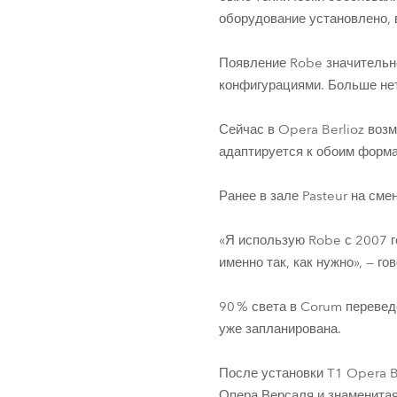
оборудование установлено, 
Появление Robe значительн
конфигурациями. Больше нет
Сейчас в Opera Berlioz возм
адаптируется к обоим форм
Ранее в зале Pasteur на сме
«Я использую Robe с 2007 г
именно так, как нужно», — го
90 % света в Corum перевед
уже запланирована.
После установки T1 Opera B
Опера Версаля и знаменитая