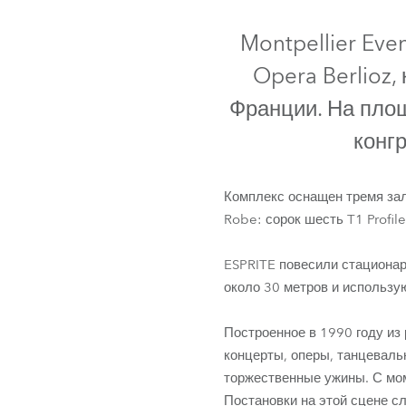
ProMotion L
Montpellier Ev
Robe Marit
Opera Berlioz,
Франции. На площ
конгр
Комплекс оснащен тремя зала
Robe: сорок шесть T1 Profil
ESPRITE повесили стационар
около 30 метров и использу
Построенное в 1990 году из
концерты, оперы, танцеваль
торжественные ужины. С мом
Постановки на этой сцене с