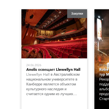
Закупки
24.06.2026
09.06.
Anolis освещает Llewellyn Hall
Robe
Llewellyn Hall в Австралийском
тур M
национальном университете в
Рекор
Канберре является объектом
подде
культурного наследия и
альбо
считается одним из лучших
продо
концертных залов в стране. Он
Старт
известен великолепной
апрел
акустикой, а теперь и новой
день 