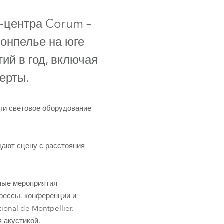
Germany
-центра Corum –
France
Монпелье на юге
Czech and Slovak Republic
ий в год, включая
церты.
Торговые представители
Global
или световое оборудование
Европа
щают сцену с расстояния
Русскоязычные территории
Латинская Америка
ьные мероприятия —
грессы, конференции и
Развитие бизнеса
onal de Montpellier.
 акустикой.