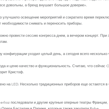
все довольны, а бренд внушает большое доверие».
о улучшило освещение мероприятий и сократило время перекл
 необходимости снимать и переносить приборы.
ожно провести сессию конгресса днем, а вечером концерт. При 
атам.
ну конфигурации уходил целый день, а сегодня всего несколько 
ода и ценю качество и функциональность. Считаю, что сейчас O
ворит Кристоф.
ено на LED. Несколько традиционных приборов еще остаются в O
erlioz последовали и другие крупные оперные театры Франции,
 Опера Бастилии в Париже, которые также закупили Robe.