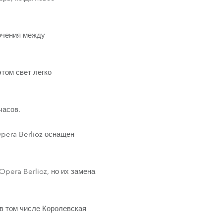
ючения между
этом свет легко
часов.
pera Berlioz оснащен
pera Berlioz, но их замена
 в том числе Королевская