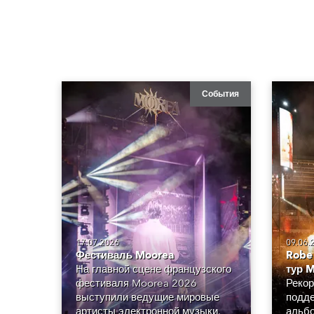
События
17.07.2026
09.06.
Фестиваль Moorea
Robe
На главной сцене французского
тур M
фестиваля Moorea 2026
Рекор
выступили ведущие мировые
подде
артисты электронной музыки.
альбо