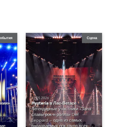
обытия
Сцена
12.05.2026
ении»
Hysteria в Лас-Вегасе
Легендарные участники «Зала
славы рок-н-ролла» Def
Leppard — одна из самых
ние
продаваемых рок-групп всех