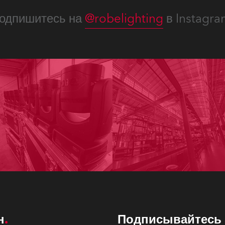
одпишитесь на
@robelighting
в Instagra
н
Подписывайтесь 