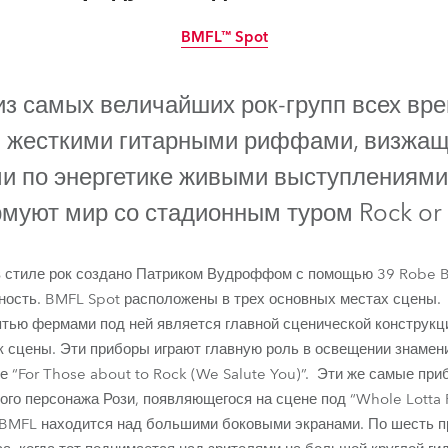
ighting
BMFL™ Spot
ime
прекращено
из самых величайших рок-групп всех вр
 жесткими гитарными риффами, визжащ
и по энергетике живыми выступлениями
муют мир со стадионным туром Rock or 
в стиле рок создано Патриком Вудроффом с помощью 39 Robe 
ность. BMFL Spot расположены в трех основных местах сцены.
сятью фермами под ней является главной сценической конструкц
 сцены. Эти приборы играют главную роль в освещении знамен
BMFL™ Spot
е “For Those about to Rock (We Salute You)”. Эти же самые пр
го персонажа Рози, появляющегося на сцене под “Whole Lotta R
 BMFL находится над большими боковыми экранами. По шесть п