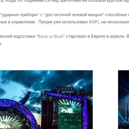
а, когда тот поднимается над зрителями на большой круглой г
“ударные приборы” с “достаточной огневой мощью” способные 
бные в управлении. Патрик уже использовал BMFL на нескольких
ской подготовки “Rock or Bust” стартовал в Европе в апреле. В
.