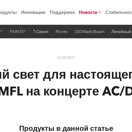
родукты
Инновации
Поддержка
Новости
Стабильнос
E®
PAINTE®
T-Серия
Pointe
LEDWash/Beam
Линейный
ия
Пресс-релизы
Реализованные про
06.08.2015
 материалы по
 свет для настоящег
he Road
MFL на концерте AC/
лощадке
 технологий» Robe
Продукты в данной статье