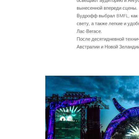
освещают аудиторию и Ангус
вынесенной впереди сцены.
Вудрофф выбрал BMFL, как 
свету, а также легкие и удо
Лас-Вегасе.
После десятидневной техниче
Австралии и Новой Зеландии