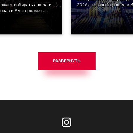
лжает собирать аншлаги.
2026», который прошел в В
овав в Амстердаме в
атмосфере блеска, гламур
е 2023 года, он по сей
энергии, сияния, а также
радует поклонников группы
высочайшего уровня
ему миру.
продакшена.
РАЗВЕРНУТЬ