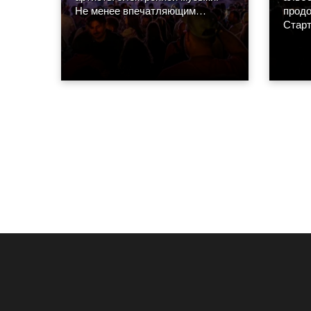
Не менее впечатляющим
продо
оказался и свет, разработанный
Старт
Лоиком Эспаррагой из
апрел
парижской дизайн-студии MIND.
день 
Основу концепции составили
по вс
сорок восемь Robe GigaPointe.