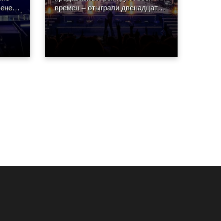
ене в
времен — отыграли двенадцать
а,
по-настоящему взрывных шоу в
Caesars Palace в Лас-Вегасе.
Концерты сопровождались
впечатляющим визуальным
оформлением, созданным
монреальской Luz Studio.