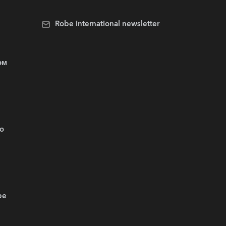
Robe international newsletter
ом
.o
be