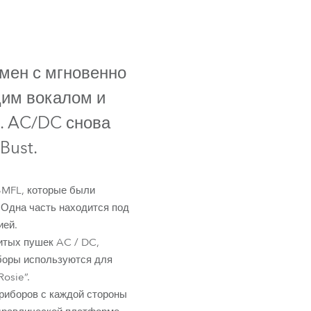
Germany
France
емен с мгновенно
Czech and Slovak Republic
им вокалом и
Торговые представители
. AC/DC снова
Bust.
Global
Европа
BMFL, которые были
 Одна часть находится под
Русскоязычные территории
ией.
итых пушек AC / DC,
Латинская Америка
иборы используются для
osie”.
Развитие бизнеса
риборов с каждой стороны