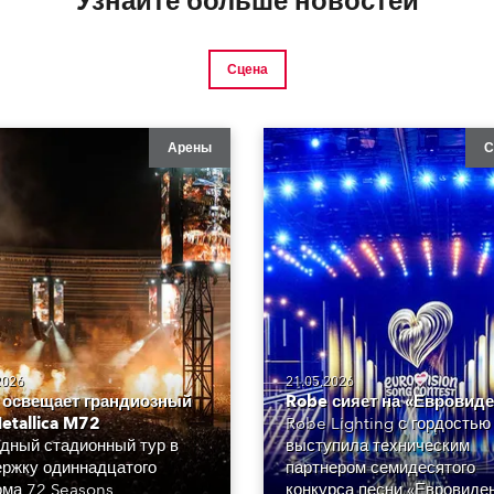
Узнайте больше новостей
Сцена
Арены
С
2026
21.05.2026
 освещает грандиозный
Robe сияет на «Евровид
etallica M72
Robe Lighting с гордостью
дный стадионный тур в
выступила техническим
ржку одиннадцатого
партнером семидесятого
ма 72 Seasons
конкурса песни «Евровиде