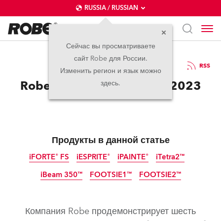
RUSSIA / RUSSIAN
Сейчас вы просматриваете
сайт Robe для России.
20.04.2023
RSS
Изменить регион и язык можно
Robe на Prolight + Sound 2023
здесь.
Продукты в данной статье
iFORTE® FS
iESPRITE®
iPAINTE®
iTetra2™
iBeam 350™
FOOTSIE1™
FOOTSIE2™
IP65
IP65
IP65
IP65
IP65
IP65
IP65
Компания Robe продемонстрирует шесть