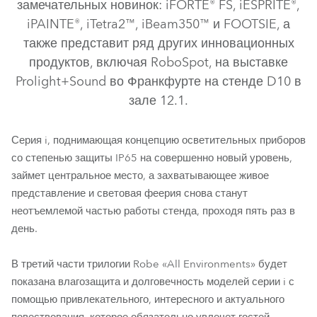
замечательных новинок: iFORTE® FS, iESPRITE®,
iPAINTE®, iTetra2™, iBeam350™ и FOOTSIE, а
также представит ряд других инновационных
продуктов, включая RoboSpot, на выставке
Prolight+Sound во Франкфурте на стенде D10 в
зале 12.1.
Серия i, поднимающая концепцию осветительных приборов
iFORTE® FS
iESPRITE®
iPAINTE®
iTetra2™
со степенью защиты IP65 на совершенно новый уровень,
займет центральное место, а захватывающее живое
iBeam 350™
FOOTSIE1™
FOOTSIE2™
представление и световая феерия снова станут
неотъемлемой частью работы стенда, проходя пять раз в
день.
В третий части трилогии Robe «All Environments» будет
показана влагозащита и долговечность моделей серии i с
помощью привлекательного, интересного и актуального