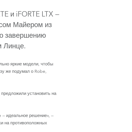
Germany
TE и iFORTE LTX —
France
асом Майером из
Czech and Slovak Republic
го завершению
м Линце.
Торговые представители
Global
льно яркие модели, чтобы
зу же подумал о Robe,
Европа
Русскоязычные территории
а предложили установить на
Латинская Америка
e — идеальное решение», —
Развитие бизнеса
ки на противоположных