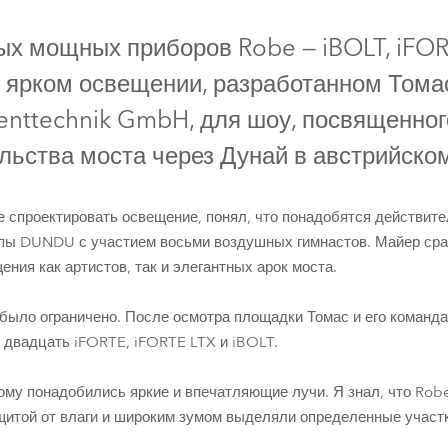
ighting
IP65
IP65
IP65
х мощных приборов Robe — iBOLT, iFOR
ime
 ярком освещении, разработанном Том
enttechnik GmbH, для шоу, посвященно
льства моста через Дунай в австрийско
е спроектировать освещение, понял, что понадобятся действите
пы DUNDU с участием восьми воздушных гимнастов. Майер сра
ния как артистов, так и элегантных арок моста.
iBOLT™
iFORTE® LTX WB
iFORTE®
было ограничено. После осмотра площадки Томас и его команд
о двадцать iFORTE, iFORTE LTX и iBOLT.
ому понадобились яркие и впечатляющие лучи. Я знал, что Rob
щитой от влаги и широким зумом выделяли определенные участ