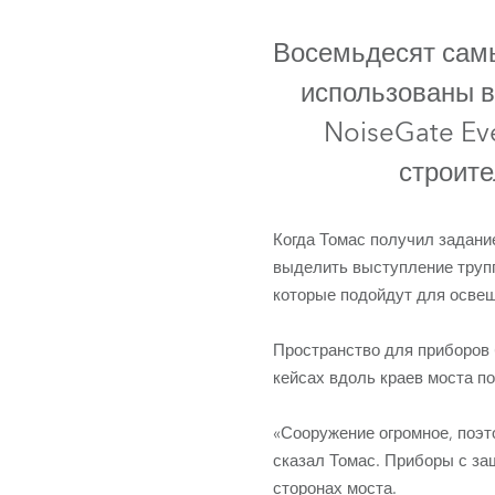
ProMotion L
Восемьдесят самы
Robe Marit
использованы в
NoiseGate Ev
строите
Когда Томас получил задани
выделить выступление труп
которые подойдут для освеще
Пространство для приборов 
кейсах вдоль краев моста п
«Сооружение огромное, поэт
сказал Томас. Приборы с за
сторонах моста.