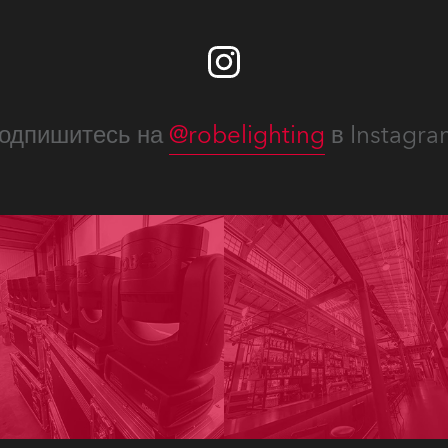
одпишитесь на
@robelighting
в Instagra