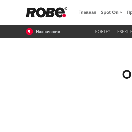
Главная
Spot On
П
Назначение
FORTE®
ESPRIT
Мероприят
iSeries
Обучающие
RoboSpot
О
Robe On T
Robe на п
«Кладовая
lighting