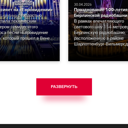
2026
30.04.2026
 сияет на «Евровидении»
Празднование 100-летия
Lighting с гордостью
Берлинской радиобашни
пила техническим
В рамках впечатляющего
ером семидесятого
светового шоу 154-метров
рса песни «Евровидение
Берлинскую радиобашню,
, который прошел в Вене в
расположенную в районе
фере блеска, гламура,
Шарлоттенбург-Вильмерсд
ии, сияния, а также
подсветили тридцатью дв
айшего уровня
Robe iBOLT и тридцатью
кшена.
шестью Robe iESPRITE LTL
РАЗВЕРНУТЬ