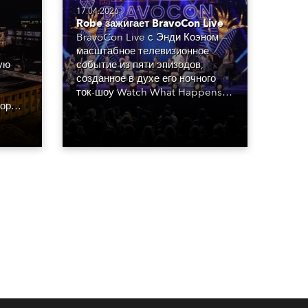
17.04.2026
Robe зажигает BravoCon Live
BravoCon Live с Энди Коэном —
масштабное телевизионное
ую
событие из пяти эпизодов,
созданное в духе его ночного
ток-шоу Watch What Happens
орф,
Live (WWHL). Проект стал ярким
умя
праздником самых популярных
реалити-шоу канала Bravo,
.
объединившим знаменитостей,
которые формируют уникальную
атмосферу.