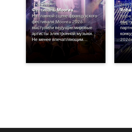
17.07.2026
21.05.
Фестиваль Moorea
Robe
На главной сцене французского
Robe 
фестиваля Moorea 2026
высту
выступили ведущие мировые
партн
артисты электронной музыки.
конку
Не менее впечатляющим
2026»
оказался и свет, разработанный
атмос
Лоиком Эспаррагой из
энерг
парижской дизайн-студии MIND.
высоч
Основу концепции составили
прода
сорок восемь Robe GigaPointe.