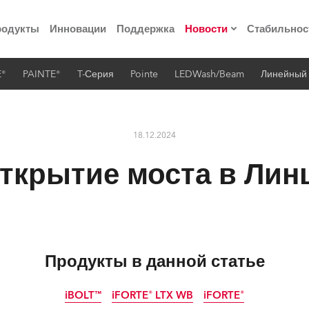
родукты
Инновации
Поддержка
Новости
Стабильнос
E®
PAINTE®
T-Серия
Pointe
LEDWash/Beam
Линейный
ия
Пресс-релизы
Реализованные про
18.12.2024
 материалы по
ткрытие моста в Лин
he Road
лощадке
Продукты в данной статье
 технологий» Robe
iBOLT™
iFORTE® LTX WB
iFORTE®