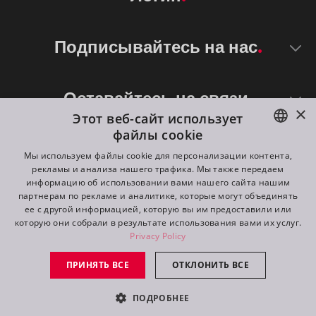
Подписывайтесь на нас
Оставайтесь на связи
×
Этот веб-сайт использует
файлы cookie
ENGLISH
Мы используем файлы cookie для персонализации контента,
рекламы и анализа нашего трафика. Мы также передаем
DE
информацию об использовании вами нашего сайта нашим
партнерам по рекламе и аналитике, которые могут объединять
FR
ее с другой информацией, которую вы им предоставили или
©
2026
ROBE lighting s.r.o.
которую они собрали в результате использования вами их услуг.
RU
Privacy Policy
All rights reserved. Created by
Appio
ПРИНЯТЬ ВСЕ
ОТКЛОНИТЬ ВСЕ
Switch to desktop mode
ПОДРОБНЕЕ