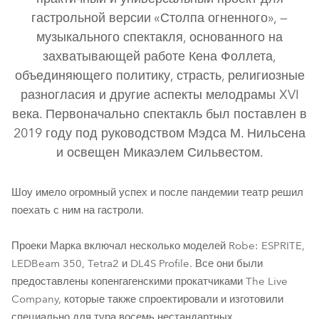
гастрольной версии «Столпа огненного», —
музыкального спектакля, основанного на
захватывающей работе Кена Фоллета,
объединяющего политику, страсть, религиозные
разногласия и другие аспекты мелодрамы XVI
века. Первоначально спектакль был поставлен в
2019 году под руководством Мэдса М. Нильсена
и освещен Микаэлем Сильвестом.
LEDBeam 350™
DL4S Profile™
ESPRITE®
Tetra2™
Шоу имело огромный успех и после пандемии театр решил
поехать с ним на гастроли.
Проеки Марка включал несколько моделей Robe: ESPRITE,
LEDBeam 350, Tetra2 и DL4S Profile. Все они были
предоставлены копенгагенскими прокатчиками The Live
Company, которые также спроектировали и изготовили
специально для тура восемь нестандартных