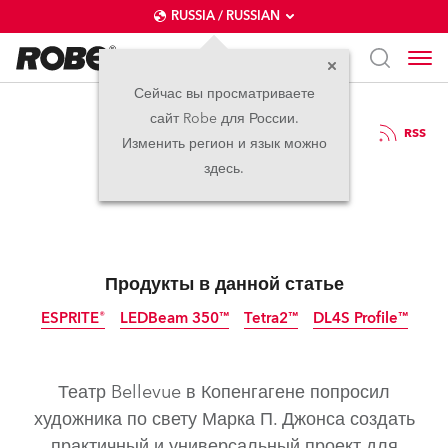
RUSSIA / RUSSIAN
Сейчас вы просматриваете
сайт Robe для России.
06.06.2022
RSS
Изменить регион и язык можно
Robe в огне
здесь.
Продукты в данной статье
ESPRITE®
LEDBeam 350™
Tetra2™
DL4S Profile™
прекращено
Театр Bellevue в Копенгагене попросил
художника по свету Марка П. Джонса создать
практичный и универсальный проект для