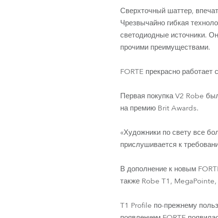
Сверхточный шаттер, впеча
Чрезвычайно гибкая технол
светодиодные источники. О
прочими преимуществами.
FORTE прекрасно работает 
Первая покупка V2 Robe был
на премию Brit Awards.
«Художники по свету все бо
прислушивается к требования
В дополнение к новым FORTE
также Robe T1, MegaPointe, S
T1 Profile по-прежнему пол
появлением FORTE появилас