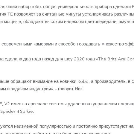
тляющий набор гобо, общая универсальность прибора сделали
огия TE позволяет за считанные минуты устанавливать различ
ни мощные, обладают высоким индексом цветопередачи, эмуляц
с современными камерами и способен создавать множество эфф
а сделана два года назад для шоу 2020 года «The Brits Are Co
льше обращают внимание на новинки Robe, а производитель, в 
м и задачам индустрии», – говорит Ник.
, V2 имеет в арсенале системы удаленного управления следящ
piider и Spikie.
ьзуются неизменной популярностью и постоянно присутствуют на 
ь возможность работать и на больших мероприятиях.