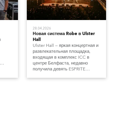
28.04.2026
Новая система Robe в Ulster
н
Hall
Ulster Hall — яркая концертная и
развлекательная площадка,
входящая в комплекс ICC в
центре Белфаста, недавно
получила девять ESPRITE
Profile, двадцать пять PAINTE
Profile и столько же LEDBeam
ником
350.