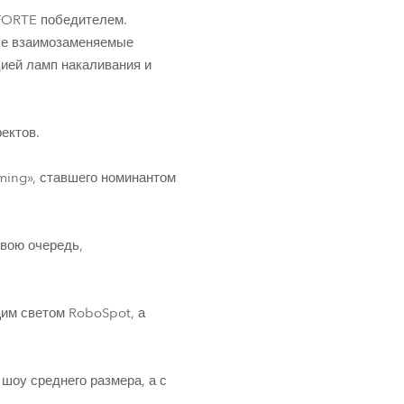
Развитие бизнеса
 FORTE победителем.
ные взаимозаменяемые
ией ламп накаливания и
ектов.
ming», ставшего номинантом
свою очередь,
им светом RoboSpot, а
шоу среднего размера, а с