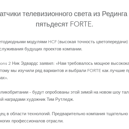
ighting
атчики телевизионного света из Рединга
ime
пятьдесят FORTE.
етодиодными модулями HCF (высокая точность цветопередачи) 
служивания будущих проектов компании.
ons 2 Ник Эдвардс заявил: «Нам требовалось мощное высокока
этому мы изучили ряд вариантов и выбрали FORTE как лучшие 
ах».
FORTE®
ликобритании – будут опробованы этой зимой на новом шоу тала
ый наградами художник Тим Рутледж.
дец в области технологий. Предварительно компания тщательно
ногих профессионалов отрасли.