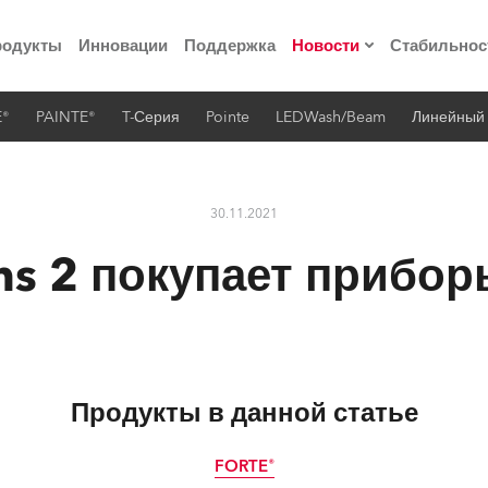
родукты
Инновации
Поддержка
Новости
Стабильнос
E®
PAINTE®
T-Серия
Pointe
LEDWash/Beam
Линейный
ия
Пресс-релизы
Реализованные про
30.11.2021
 материалы по
ns 2 покупает прибо
he Road
лощадке
Продукты в данной статье
 технологий» Robe
FORTE®