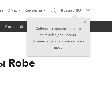
ть
О нас
Контакты
Russia
/
RU
Статичный
iSeries
Архитектурный
о компании
Головной офис
Сейчас вы просматриваете
сайт Robe для России.
екты
Сделано в Европе
Головной офис
Изменить регион и язык можно
здесь.
RSS
директорат
Представительства
ры Robe
история
North America and Caribbean
вакансии
Middle East
юридическая информация
Asia and Pacific
UK and Ireland