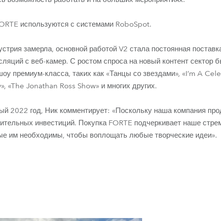
FORTE используются с системами RoboSpot.
дустрия замерла, основной работой V2 стала постоянная постав
ляций с веб-камер. С ростом спроса на новый контент сектор б
у премиум-класса, таких как «Танцы со звездами», «I’m A Cele
, «The Jonathan Ross Show» и многих других.
ый 2022 год, Ник комментирует: «Поскольку наша компания прод
чительных инвестиций. Покупка FORTE подчеркивает наше стре
рые им необходимы, чтобы воплощать любые творческие идеи».