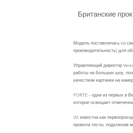
ProMotion L
Британские прок
Robe Marit
Модель поставлялась со св
производительность) для об
Управляющий директор Versi
работы на больших шоу, по
качеством картинки на камер
FORTE – одни из первых в Ве
которое освещает отмеченн
V2 известна как первопрохо
провела тесты, подключив м