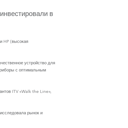
Germany
 инвестировали в
France
Czech and Slovak Republic
и HP (высокая
Торговые представители
Global
чественное устройство для
приборы с оптимальным
Европа
Русскоязычные территории
нтов ITV «Walk the Line»,
Латинская Америка
 исследовала рынок и
Развитие бизнеса