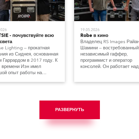
2026
19.05.2026
SIE - почувствуйте всю
Robe в кино
света
Владелец RS Images Райа
se Lighting — прокатная
Шамини — востребованный
ния из Сиднея, основанная
независимый гаффер,
 Гаррардом в 2017 году. К
программист и оператор
 времени Иэн имел
консолей. Он работает над
ой опыт работы на
разными коммерческими,
чных должностях в
телевизионными и
трии и сотрудничал с
кинопроектами и приобрел
 известных театральных и
шесть iFORTE LTX с источ
ческих коллективов.
HCF (High Colour Fidelity).
РАЗВЕРНУТЬ