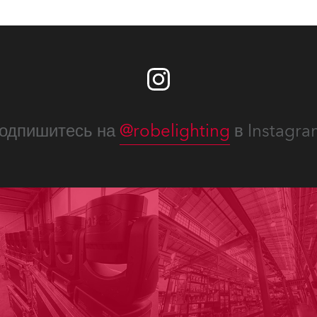
одпишитесь на
@robelighting
в Instagra