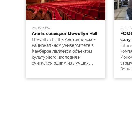
24.06.2026
26.05.
Anolis освещает Llewellyn Hall
FOOT
Llewellyn Hall в Австралийском
силу 
национальном университете в
Inten
Канберре является объектом
компа
культурного наследия и
Иэном
считается одним из лучших
этому
концертных залов в стране. Он
больш
известен великолепной
разли
акустикой, а теперь и новой
индус
системой освещения, которая
рядом
сдержанно и элегантно
сцени
подчеркивает архитектуру и
особенности интерьера.