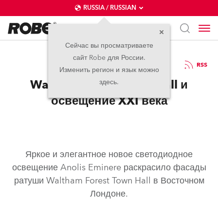
RUSSIA / RUSSIAN
Сейчас вы просматриваете
сайт Robe для России.
27.10.2021
RSS
Изменить регион и язык можно
Waltham Forest Town Hall и
здесь.
освещение XXI века
Яркое и элегантное новое светодиодное
освещение Anolis Eminere раскрасило фасады
ратуши Waltham Forest Town Hall в Восточном
Лондоне.