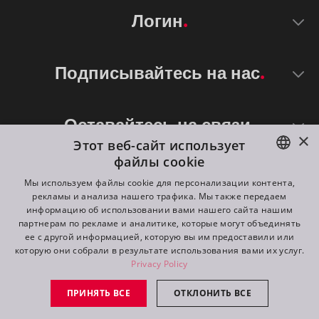
Логин
Подписывайтесь на нас
Оставайтесь на связи
×
Этот веб-сайт использует
файлы cookie
ENGLISH
Мы используем файлы cookie для персонализации контента,
рекламы и анализа нашего трафика. Мы также передаем
DE
информацию об использовании вами нашего сайта нашим
партнерам по рекламе и аналитике, которые могут объединять
FR
ее с другой информацией, которую вы им предоставили или
©
2026
ROBE lighting s.r.o.
которую они собрали в результате использования вами их услуг.
RU
Privacy Policy
All rights reserved. Created by
Appio
ПРИНЯТЬ ВСЕ
ОТКЛОНИТЬ ВСЕ
Switch to desktop mode