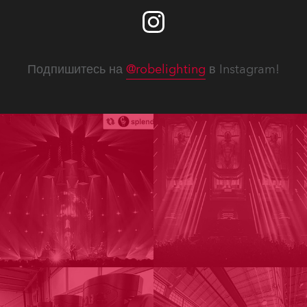
Подпишитесь на
@robelighting
в Instagram!