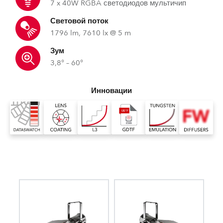
7 x 40W RGBA светодиодов мультичип
Световой поток
1796 lm, 7610 lx @ 5 m
Зум
3,8° – 60°
Инновации