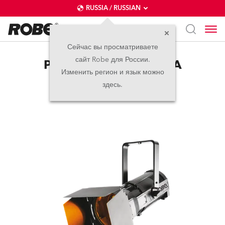
RUSSIA / RUSSIAN
Сейчас вы просматриваете
сайт Robe для России.
ParFect 150™ FW RGBA
Изменить регион и язык можно
здесь.
прекращено