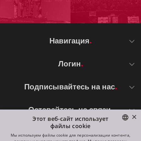
Навигация
Логин
Подписывайтесь на нас
Оставайтесь на связи
×
Этот веб-сайт использует
файлы cookie
ENGLISH
Мы используем файлы cookie для персонализации контента,