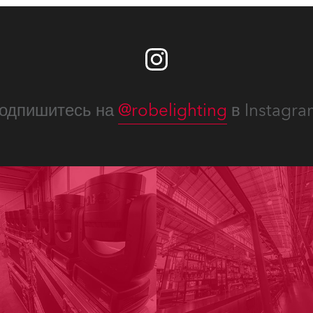
ighting
ime
одпишитесь на
@robelighting
в Instagra