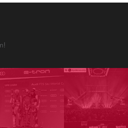
Germany
France
Czech and Slovak Republic
m!
Торговые представители
Global
Европа
Русскоязычные территории
Латинская Америка
Развитие бизнеса