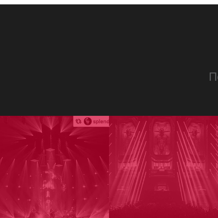
ProMotion L
Robe Marit
П