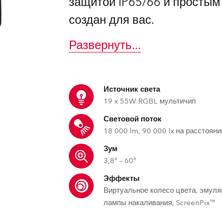
защитой IP65/66 и простым
ighting
создан для вас.
ime
Развернуть
...
Источник света
19 x 55W RGBL мультичип
Световой поток
18 000 lm, 90 000 lx на расстояни
Зум
3,8° – 60°
Эффекты
Виртуальное колесо цвета, эмул
лампы накаливания, ScreenPix™