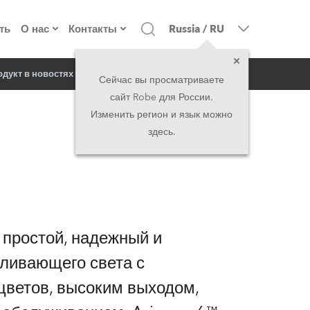
ть
О нас
Контакты
Russia
/
RU
запрос
одукт в новостях
о компании
Головной офис
Сейчас вы просматриваете
сайт Robe для России.
екты
Сделано в Европе
Головной офис
Изменить регион и язык можно
здесь.
директорат
Представительства
история
North America and Caribbean
вакансии
Middle East
простой, надежный и
юридическая информация
Asia and Pacific
ливающего света с
ветов, высоким выходом,
UK and Ireland