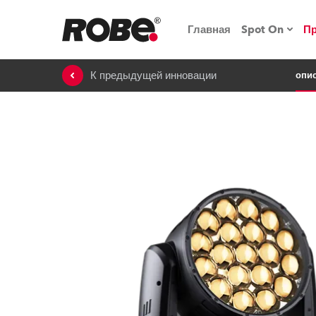
Главная
Spot On
П
К предыдущей инновации
опи
Мероприят
iSeries
Обучающие
RoboSpot
Robe On T
Robe на п
«Кладовая
lighting