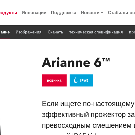
родукты
Инновации
Поддержка
Новости
Стабильнос
сание
Изображения
Cкачать
техническая спецификация
пр
ия
Пресс-релизы
Реализованные про
Arianne 6™
 материалы по
новинка
IP65
he Road
лощадке
Если ищете по-настоящему 
эффективный прожектор за
 технологий» Robe
превосходным смешением ц