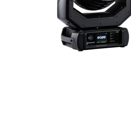
ProMotion L
Robe Marit