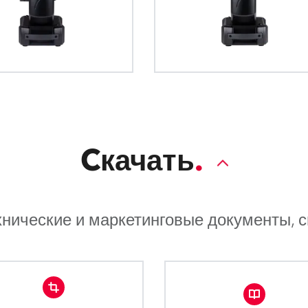
благодаря точной RGB-настройке д
пиксельных зон на дисплеях приборов
понятное управление макросами откр
измерение, превращая дисплеи в до
источник эффектов.
Cкачать
хнические и маркетинговые документы, 