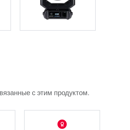
венадцати
. Интуитивно
ывает новое
полнительный
связанные с этим продуктом.