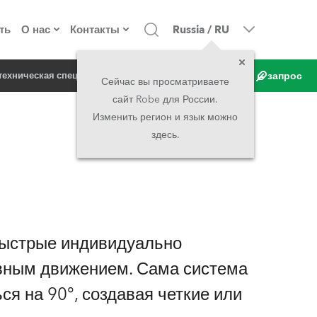
ть
О нас
Контакты
Russia
/
RU
запрос
техническая спецификация
продукт в новостях
о компании
Головной офис
Сейчас вы просматриваете
сайт Robe для России.
екты
Сделано в Европе
Головной офис
Изменить регион и язык можно
здесь.
директорат
Представительства
история
North America and Caribbean
вакансии
Middle East
быстрые индивидуально
юридическая информация
Asia and Pacific
вным движением. Сама система
я на 90°, создавая четкие или
UK and Ireland