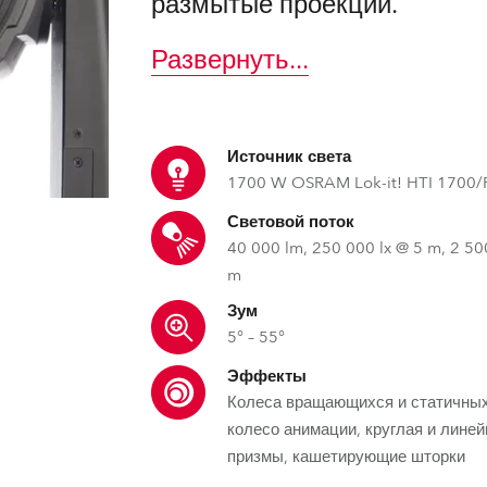
размытые проекции.
ighting
Развернуть
...
ime
Источник света
1700 W OSRAM Lok-it! HTI 1700/
Световой поток
40 000 lm, 250 000 lx @ 5 m, 2 50
m
Зум
5° – 55°
Эффекты
Колеса вращающихся и статичных
колесо анимации, круглая и линей
призмы, кашетирующие шторки