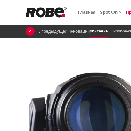
Главная
Spot On
П
К предыдущей инновации
описание
Изображ
Мероприят
iSeries
Обучающие
RoboSpot
Robe On T
Robe на п
«Кладовая
lighting