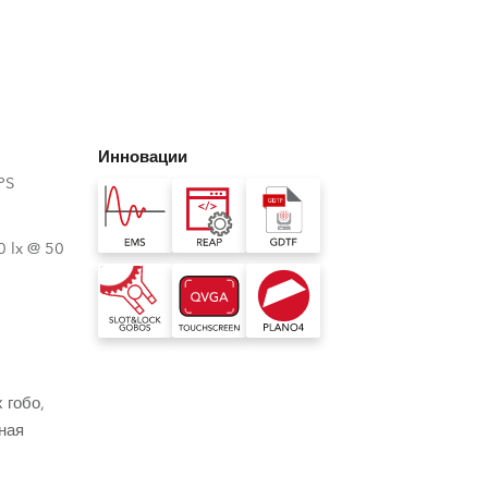
Germany
France
Czech and Slovak Republic
Инновации
Торговые представители
PS
Global
0 lx @ 50
Европа
Русскоязычные территории
Латинская Америка
 гобо,
ная
Развитие бизнеса