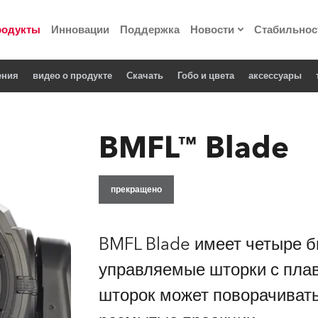
родукты
Инновации
Поддержка
Новости
Стабильнос
ения
видео о продукте
Cкачать
Гобо и цвета
аксессуары
ия
Пресс-релизы
Реализованные про
BMFL™ Blade
 материалы по
прекращено
he Road
лощадке
BMFL Blade имеет четыре 
управляемые шторки с пла
 технологий» Robe
шторок может поворачиватьс