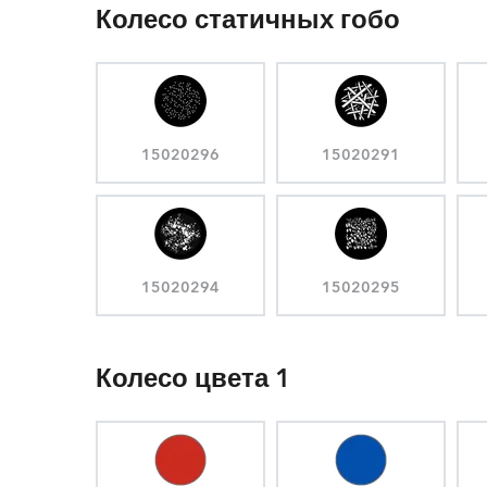
Колесо статичных гобо
15020296
15020291
15020294
15020295
Колесо цвета 1