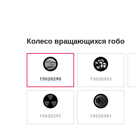
Колесо вращающихся гобо
15020290
15020303
15020297
15020301