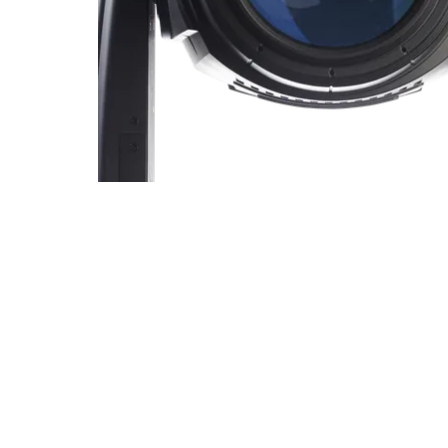
ProMotion L
Robe Marit