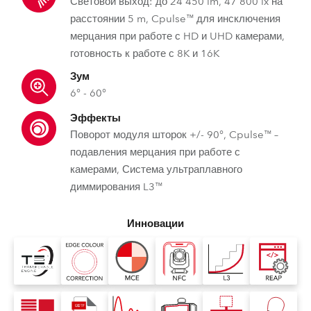
Световой выход: до 24 450 lm, 47 800 lx на
расстоянии 5 m, Cpulse™ для инсключения
мерцания при работе с HD и UHD камерами,
готовность к работе с 8K и 16K
Зум
6° - 60°
Эффекты
Поворот модуля шторок +/- 90°, Cpulse™ –
подавления мерцания при работе с
камерами, Система ультраплавного
диммирования L3™
Инновации