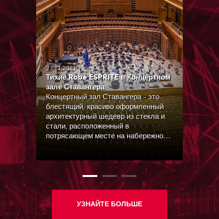
23.11.2021
Тихие Robe ESPRITE в Концертном
зале Ставангера
Концертный зал Ставангера – это
блестящий, красиво оформленный
архитектурный шедевр из стекла и
стали, расположенный в
потрясающем месте на набережной
«нефтяной столицы» Норвегии, где
живость морской индустрии
сочетается со страстью к культуре и
живым выступлениям.
УЗНАЙТЕ БОЛЬШЕ