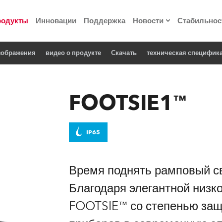
родукты
Инновации
Поддержка
Новости
Стабильнос
зображения
видео о продукте
Cкачать
техническая специфик
ия
Пресс-релизы
Реализованные про
FOOTSIE1™
 материалы по
IP65
he Road
лощадке
Время поднять рамповый св
Благодаря элегантной низк
 технологий» Robe
FOOTSIE™ со степенью защ