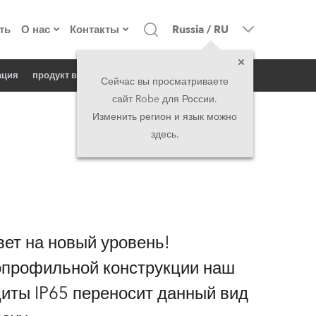
ть
О нас
Контакты
Russia
/
RU
запрос
ация
продукт в новостях
о компании
Головной офис
Сейчас вы просматриваете
сайт Robe для России.
екты
Сделано в Европе
Головной офис
Изменить регион и язык можно
здесь.
директорат
Представительства
история
North America and Caribbean
вакансии
Middle East
ет на новый уровень!
юридическая информация
Asia and Pacific
опрофильной конструкции наш
иты IP65 переносит данный вид
UK and Ireland