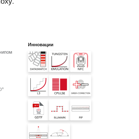
оху.
Germany
France
Czech and Slovak Republic
Инновации
Торговые представители
чипом
Global
Европа
0°
Русскоязычные территории
Латинская Америка
Развитие бизнеса