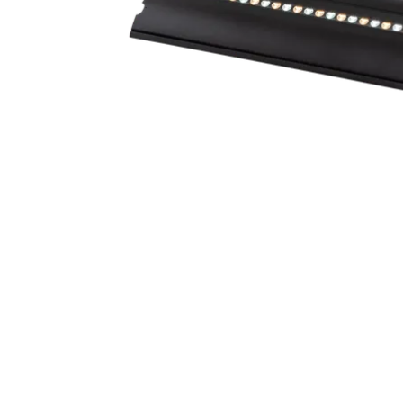
ProMotion L
Robe Marit