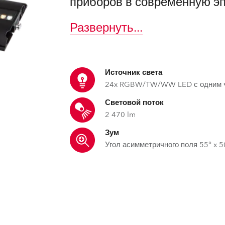
приборов в современную эп
ighting
Развернуть
...
ime
Источник света
24x RGBW/TW/WW LED с одним 
Световой поток
2 470 lm
Зум
Угол асимметричного поля 55° x 5