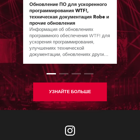
Обновление ПО для ускоренного
программирования WTF!,
техническая документация Robe и
прочие обновления
Информация об обновлениях
программного обеспечения WTF! для
ускорения программирования,
улучшениях технической
документации, обновлениях других
ПО с момента выхода предыдущего
бюллетеня.
УЗНАЙТЕ БОЛЬШЕ