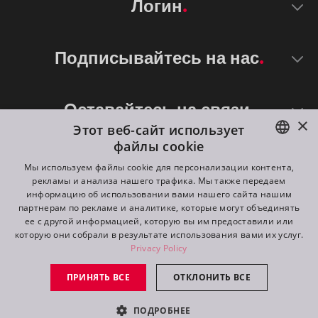
Логин
Подписывайтесь на нас
Оставайтесь на связи
×
Этот веб-сайт использует
файлы cookie
ENGLISH
Мы используем файлы cookie для персонализации контента,
рекламы и анализа нашего трафика. Мы также передаем
DE
информацию об использовании вами нашего сайта нашим
партнерам по рекламе и аналитике, которые могут объединять
FR
ее с другой информацией, которую вы им предоставили или
©
2026
ROBE lighting s.r.o.
которую они собрали в результате использования вами их услуг.
RU
Privacy Policy
All rights reserved. Created by
Appio
ПРИНЯТЬ ВСЕ
ОТКЛОНИТЬ ВСЕ
Switch to desktop mode
ПОДРОБНЕЕ
контакт
запрос