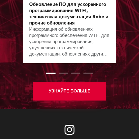
Обновление ПО для ускоренного
программирования WTF!,
техническая документация Robe и
прочие обновления
Информация об обновлениях
программного обеспечения WTF! для
ускорения программирования,
улучшениях технической
документации, обновлениях других
ПО с момента выхода предыдущего
бюллетеня.
УЗНАЙТЕ БОЛЬШЕ