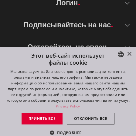
Логин
Подписывайтесь на нас
Оставайтесь на связи
×
Этот веб-сайт использует
файлы cookie
ENGLISH
Мы используем файлы cookie для персонализации контента,
рекламы и анализа нашего трафика. Мы также передаем
DE
информацию об использовании вами нашего сайта нашим
партнерам по рекламе и аналитике, которые могут объединять
FR
ее с другой информацией, которую вы им предоставили или
©
2026
ROBE lighting s.r.o.
которую они собрали в результате использования вами их услуг.
RU
Privacy Policy
All rights reserved. Created by
Appio
ПРИНЯТЬ ВСЕ
ОТКЛОНИТЬ ВСЕ
Switch to desktop mode
ПОДРОБНЕЕ
контакт
запрос