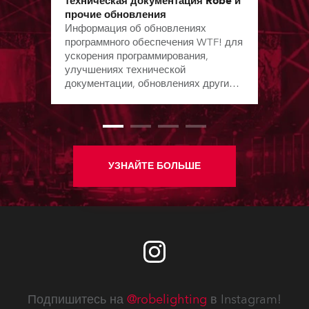
техническая документация Robe и
прочие обновления
Информация об обновлениях
программного обеспечения WTF! для
ускорения программирования,
улучшениях технической
документации, обновлениях других
ПО с момента выхода предыдущего
бюллетеня.
УЗНАЙТЕ БОЛЬШЕ
Подпишитесь на
@robelighting
в Instagram!