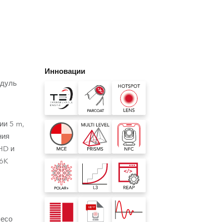
Germany
France
Czech and Slovak Republic
Инновации
Торговые представители
одуль
Global
ии 5 m,
Европа
ния
HD и
Русскоязычные территории
16K
Латинская Америка
Развитие бизнеса
лесо