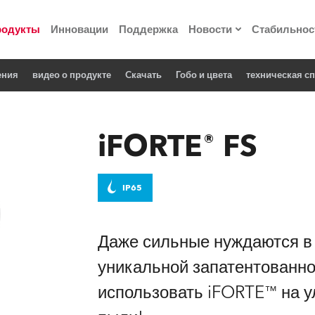
родукты
Инновации
Поддержка
Новости
Стабильнос
ения
видео о продукте
Cкачать
Гобо и цвета
техническая с
ия
Пресс-релизы
Реализованные про
iFORTE® FS
 материалы по
IP65
he Road
лощадке
Даже сильные нуждаются в
уникальной запатентованно
 технологий» Robe
использовать iFORTE™ на ул