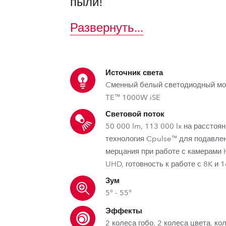
пыли!
ighting
Развернуть
...
ime
Источник света
Cменный белый светодиодный м
TE™ 1000W iSE
Световой поток
50 000 lm, 113 000 lx на расстоян
технология Cpulse™ для подавле
мерцания при работе с камерами 
UHD, готовность к работе с 8K и 
Зум
5° - 55°
Эффекты
2 колеса гобо, 2 колеса цвета, ко