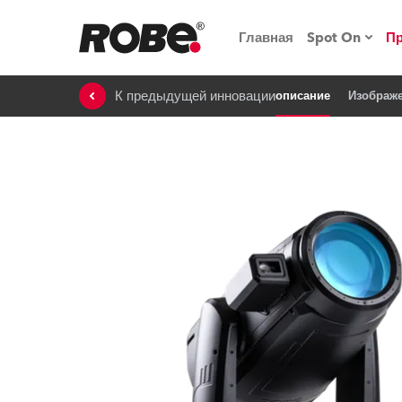
Главная
Spot On
П
К предыдущей инновации
описание
Изображ
Мероприят
iSeries
Обучающие
RoboSpot
Robe On T
Robe на п
«Кладовая
lighting