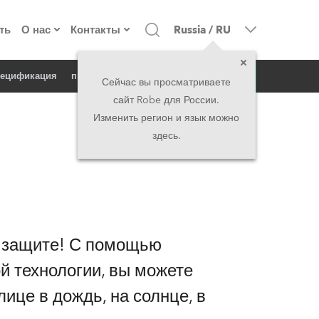
ть
О нас
Контакты
Russia
/
RU
запрос
пецификация
продукт в новостях
о компании
Головной офис
Сейчас вы просматриваете
сайт Robe для России.
екты
Сделано в Европе
Головной офис
Изменить регион и язык можно
здесь.
директорат
Представительства
история
North America and Caribbean
вакансии
Middle East
 защите! С помощью
юридическая информация
Asia and Pacific
й технологии, вы можете
ице в дождь, на солнце, в
UK and Ireland