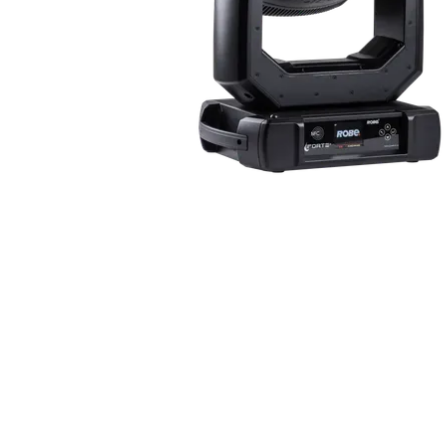
ProMotion L
Robe Marit