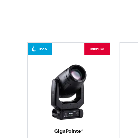
IP65
новинка
GigaPointe®