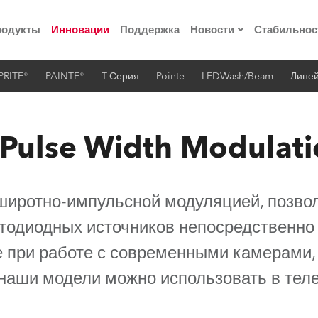
родукты
Инновации
Поддержка
Новости
Стабильнос
PRITE®
PAINTE®
T-Серия
Pointe
LEDWash/Beam
Лине
ия
Пресс-релизы
Реализованные про
 Pulse Width Modulati
 материалы по
 широтно-импульсной модуляцией, позво
he Road
етодиодных источников непосредственно
лощадке
 при работе с современными камерами, 
 технологий» Robe
е наши модели можно использовать в теле