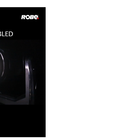
Germany
France
Czech and Slovak Republic
Торговые представители
Global
Европа
Русскоязычные территории
Латинская Америка
Развитие бизнеса