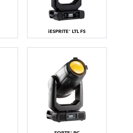
iESPRITE® LTL FS
FORTE® PC