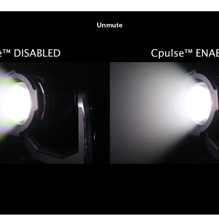
ighting
ime