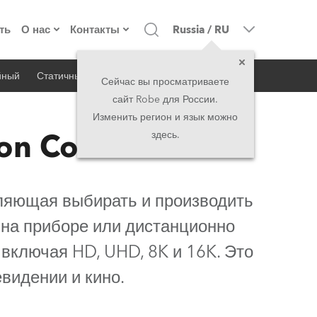
ть
О нас
Контакты
Russia
/
RU
йный
Статичный
iSeries
Архитектурный
о компании
Головной офис
Сейчас вы просматриваете
сайт Robe для России.
екты
Сделано в Европе
Головной офис
Изменить регион и язык можно
on Control
здесь.
директорат
Представительства
история
North America and Caribbean
ляющая выбирать и производить
вакансии
Middle East
 на приборе или дистанционно
включая HD, UHD, 8K и 16K. Это
юридическая информация
Asia and Pacific
видении и кино.
UK and Ireland