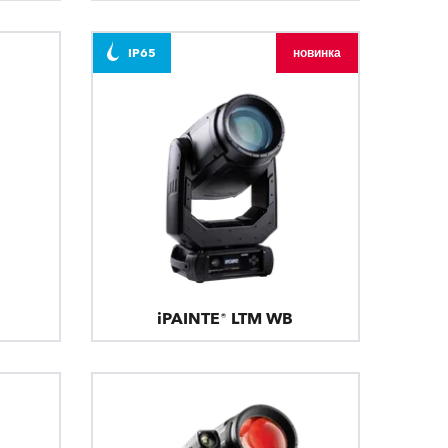
IP65
новинка
iPAINTE® LTM WB