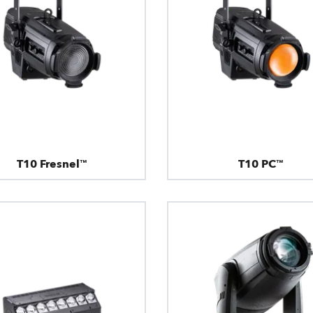
T10 Fresnel™
T10 PC™