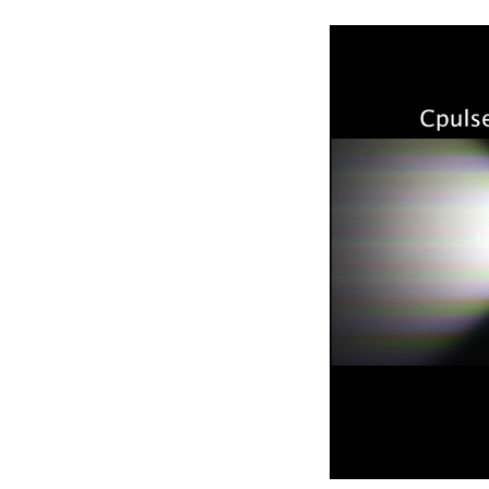
ProMotion L
Robe Marit