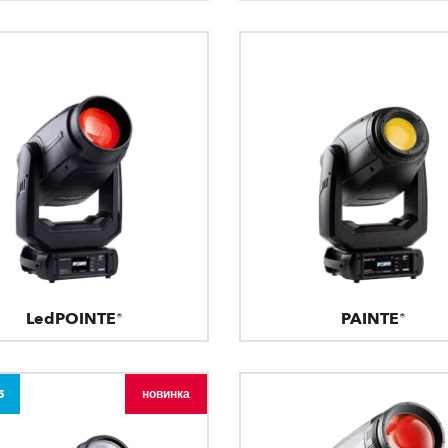
LedPOINTE®
PAINTE®
5
новинка