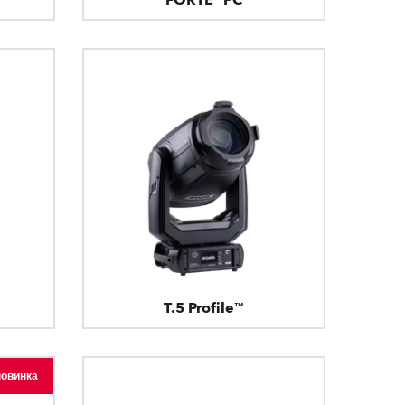
T.5 Profile™
новинка