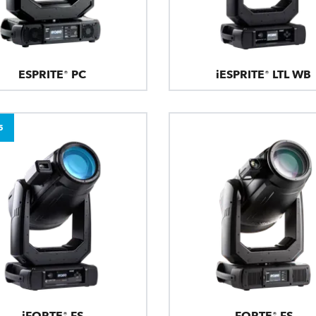
ESPRITE® PC
iESPRITE® LTL WB
5
iFORTE® FS
FORTE® FS