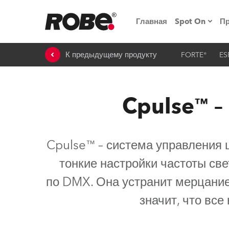
Главная
Spot On
П
К предыдущему продукту
FORTE®
ES
Мероприят
iSeries
Cpulse™ –
Обучающие
RoboSpot
Cpulse™ – система управления
Robe On T
тонкие настройки частоты св
Robe на п
по DMX. Она устранит мерцание
«Кладовая
значит, что вс
lighting